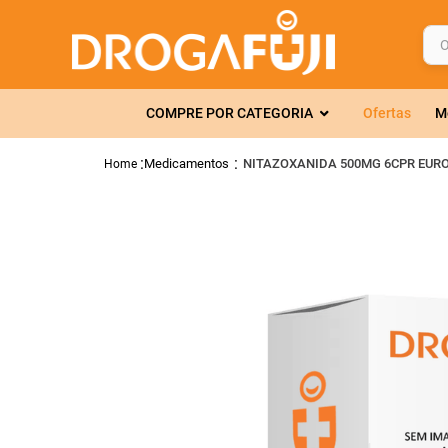
O q
TERMOS MAIS 
COMPRE POR CATEGORIA
Ofertas
M
1
º
fralda
2
º
gelmax
Medicamentos
NITAZOXANIDA 500MG 6CPR EUR
3
º
mounjaro
4
º
rosuvastatin
5
º
protetor sola
6
º
shampoo
7
º
dipirona
8
º
lola
9
º
tadalafila
10
º
fraldas geriát