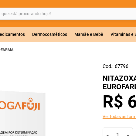
ue está procurando hoje?
BUSCADOS
edicamentos
Dermocosméticos
Mamãe e Bebê
Vitaminas e
OFARMA
Cod.:
67796
a 20mg
NITAZOX
r
EUROFAR
R$
Ver todas as for
ricas
－
＋