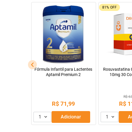
81%
OFF
l
Fórmula Infantil para Lactentes
Rosuvastatina C
Aptamil Premium 2
10mg 30 Co
R$ 6
,
90
R$
71
,
99
R$
1
dicionar
1
Adicionar
1