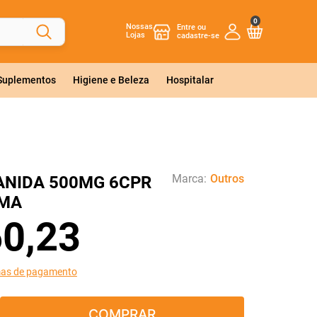
0
Nossas
Lojas
 Suplementos
Higiene e Beleza
Hospitalar
Marca:
Outros
ANIDA 500MG 6CPR
MA
60
,
23
mas de pagamento
COMPRAR