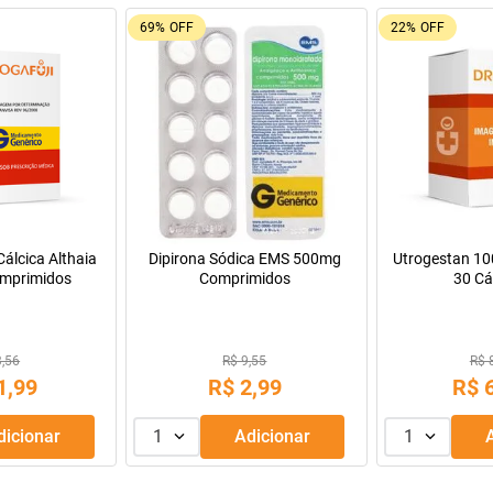
69%
OFF
22%
OFF
álcica Althaia
Dipirona Sódica EMS 500mg
Utrogestan 1
mprimidos
Comprimidos
30 Cá
3,56
R$ 9,55
R$ 
1
,
99
R$
2
,
99
R$
Adicionar
1
Adicionar
1