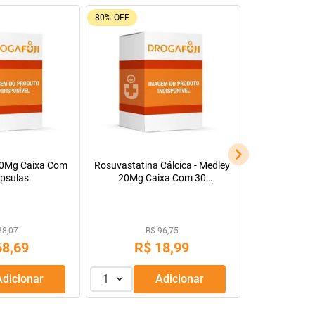
80%
OFF
00Mg Caixa Com
Rosuvastatina Cálcica - Medley
psulas
20Mg Caixa Com 30
Comprimidos Revestidos
88,07
R$ 96,75
68
,
69
R$
18
,
99
Adicionar
1
Adicionar