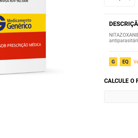
NITAZOXANI
antiparasitári
G
EQ
Ve
CALCULE O 