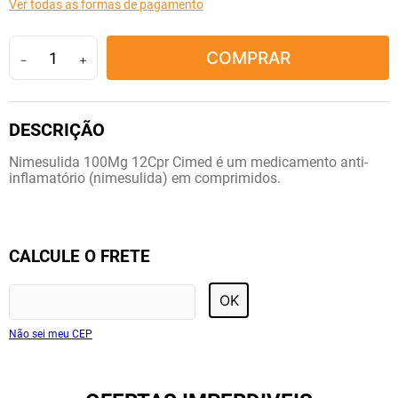
Ver todas as formas de pagamento
10
º
tadalafila
COMPRAR
－
＋
Nimesulida 100Mg 12Cpr Cimed é um medicamento anti-
inflamatório (nimesulida) em comprimidos.
CALCULE O FRETE
OK
Não sei meu CEP