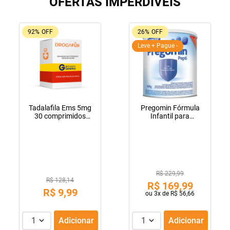
OFERTAS IMPERDIVEIS
92%
OFF
26%
OFF
Leve + Pague -
Tadalafila Ems 5mg
Pregomin Fórmula
30 comprimidos
Infantil para
revestidos
Lactentes Pepti 400g
R$ 229,99
R$ 128,14
R$
169
,
99
R$
9
,
99
ou
3
x de
R$
56
,
66
1
Adicionar
1
Adicionar