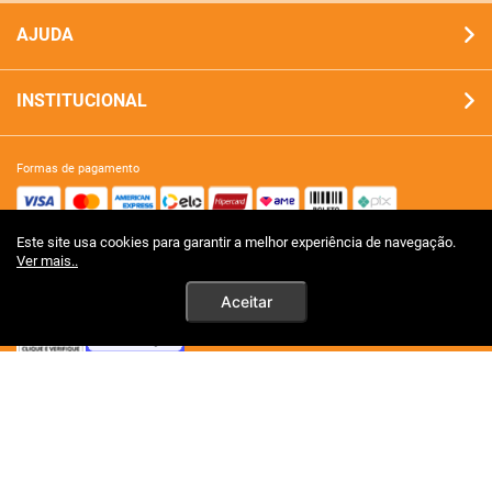
AJUDA
INSTITUCIONAL
formas de pagamento
Este site usa cookies para garantir a melhor experiência de navegação.
site 100% seguro
Ver mais..
Aceitar
tecnologia
premios certificações