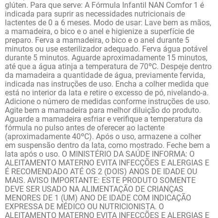
glúten. Para que serve: A Fórmula Infantil NAN Comfor 1 é
indicada para suprir as necessidades nutricionais de
lactentes de 0 a 6 meses. Modo de usar: Lave bem as mãos,
a mamadeira, o bico e o anel e higienize a superfície de
preparo. Ferva a mamadeira, o bico e o anel durante 5
minutos ou use esterilizador adequado. Ferva água potável
durante 5 minutos. Aguarde aproximadamente 15 minutos,
até que a água atinja a temperatura de 70ºC. Despeje dentro
da mamadeira a quantidade de água, previamente fervida,
indicada nas instruções de uso. Encha a colher medida que
está no interior da lata e retire o excesso de pó, nivelando-a.
Adicione o número de medidas conforme instruções de uso.
Agite bem a mamadeira para melhor diluição do produto.
Aguarde a mamadeira esfriar e verifique a temperatura da
fórmula no pulso antes de oferecer ao lactente
(aproximadamente 40ºC). Após o uso, armazene a colher
em suspensão dentro da lata, como mostrado. Feche bem a
lata após o uso. O MINISTÉRIO DA SAÚDE INFORMA: O
ALEITAMENTO MATERNO EVITA INFECÇÕES E ALERGIAS E
É RECOMENDADO ATÉ OS 2 (DOIS) ANOS DE IDADE OU
MAIS. AVISO IMPORTANTE: ESTE PRODUTO SOMENTE
DEVE SER USADO NA ALIMENTAÇÃO DE CRIANÇAS
MENORES DE 1 (UM) ANO DE IDADE COM INDICAÇÃO
EXPRESSA DE MÉDICO OU NUTRICIONISTA. O
ALEITAMENTO MATERNO EVITA INFECÇÕES E ALERGIAS E