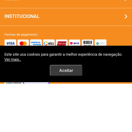
INSTITUCIONAL
formas de pagamento
Este site usa cookies para garantir a melhor experiência de navegação.
site 100% seguro
Ver mais..
Aceitar
tecnologia
premios certificações
Ao persistirem os simtomas, o