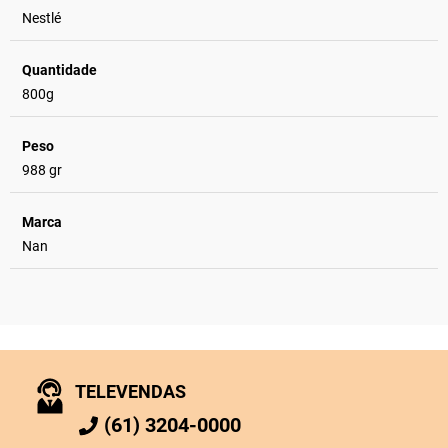
Nestlé
Quantidade
800g
Peso
988 gr
Marca
Nan
TELEVENDAS
(61) 3204-0000