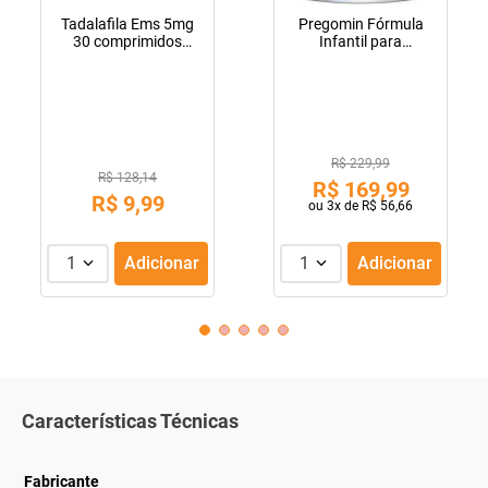
Tadalafila Ems 5mg
Pregomin Fórmula
30 comprimidos
Infantil para
revestidos
Lactentes Pepti 400g
R$ 229,99
R$ 128,14
R$
169
,
99
R$
9
,
99
ou
3
x de
R$
56
,
66
1
Adicionar
1
Adicionar
Características Técnicas
Fabricante