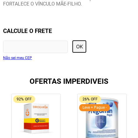
FORTALECE O VÍNCULO MÃE-FILHO.
CALCULE O FRETE
OK
Não sei meu CEP
OFERTAS IMPERDIVEIS
92%
OFF
26%
OFF
Leve + Pague -