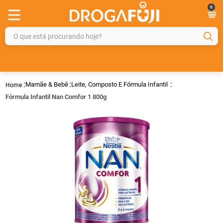
0
O que está procurando hoje?
TERMOS MAIS BUSCADOS
1
º
fralda
Mamãe & Bebê
Leite, Composto E Fórmula Infantil
2
º
gelmax
Fórmula Infantil Nan Comfor 1 800g
3
º
mounjaro
4
º
rosuvastatina 20mg
5
º
protetor solar
6
º
shampoo
7
º
dipirona
8
º
lola
9
º
fraldas geriátricas