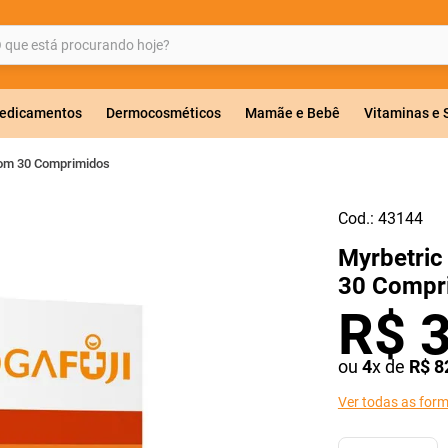
ue está procurando hoje?
BUSCADOS
edicamentos
Dermocosméticos
Mamãe e Bebê
Vitaminas e
Com 30 Comprimidos
Cod.:
43144
a 20mg
Myrbetric
r
30 Compr
R$
ou
4
x de
R$
8
Ver todas as for
ricas