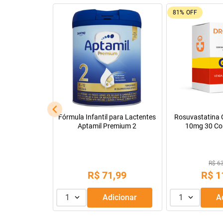
92%
OFF
26%
OFF
Leve + Pague -
Tadalafila Ems 5mg 30
Pregomin Fórmul
comprimidos revestidos
Lactentes 
R$ 22
R$ 128,14
R$
1
R$
9
,
99
ou
3
x de
1
Adicionar
1