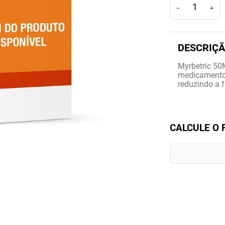
－
＋
Myrbetric 5
medicamento u
reduzindo a f
CALCULE O 