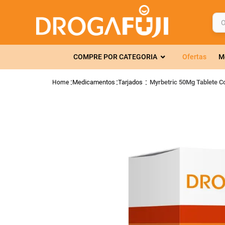
O q
TERMOS MAIS 
COMPRE POR CATEGORIA
Ofertas
M
1
º
fralda
2
º
gelmax
Medicamentos
Tarjados
Myrbetric 50Mg Tablete 
3
º
mounjaro
4
º
rosuvastatin
5
º
protetor sola
6
º
shampoo
7
º
dipirona
8
º
tadalafila
9
º
lola
10
º
fraldas geriát