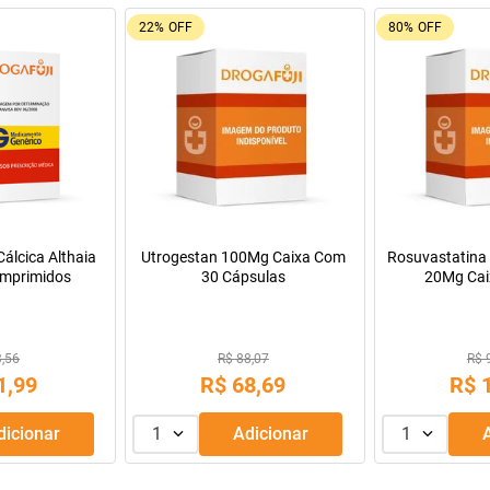
9%
OFF
Oferta do Mês
a Infantil para
Máscara de Tratamento Lola
Manitol 20% 50
Pepti 400g
Cosmetics Morte Súbita 450g
9,99
R$ 43,99
69
,
99
R$
39
,
99
R$
R$
56
,
66
Adicionar
1
Adicionar
1