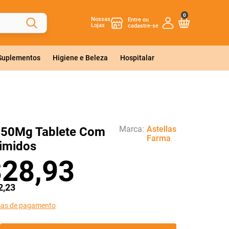
0
Nossas
Lojas
 Suplementos
Higiene e Beleza
Hospitalar
Marca:
Astellas
 50Mg Tablete Com
Farma
imidos
328
,
93
2
,
23
mas de pagamento