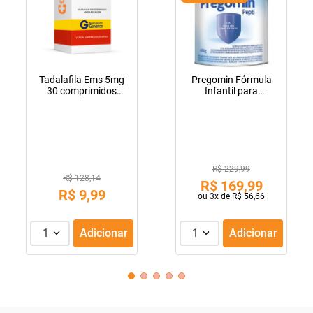
Tadalafila Ems 5mg
Pregomin Fórmula
30 comprimidos
Infantil para
revestidos
Lactentes Pepti 400g
R$ 229,99
R$ 128,14
R$
169
,
99
R$
9
,
99
ou
3
x de
R$
56
,
66
1
Adicionar
1
Adicionar