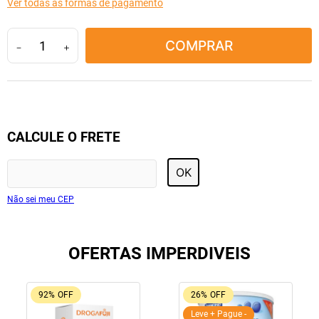
Ver todas as formas de pagamento
10
º
fraldas geriátricas
COMPRAR
－
＋
CALCULE O FRETE
OK
Não sei meu CEP
OFERTAS IMPERDIVEIS
92%
OFF
26%
OFF
Leve + Pague -