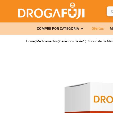
O q
TERMOS MAIS 
COMPRE POR CATEGORIA
Ofertas
M
1
º
fralda
2
º
gelmax
Medicamentos
Genéricos de A-Z
Succinato de Met
3
º
mounjaro
4
º
rosuvastatin
5
º
protetor sola
6
º
shampoo
7
º
dipirona
8
º
tadalafila
9
º
fraldas geriát
10
º
lola