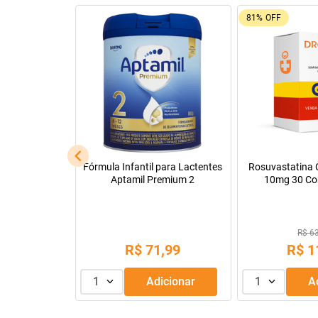
81%
OFF
l
Fórmula Infantil para Lactentes
Rosuvastatina C
Aptamil Premium 2
10mg 30 Co
R$ 6
,
90
R$
71
,
99
R$
1
dicionar
1
Adicionar
1