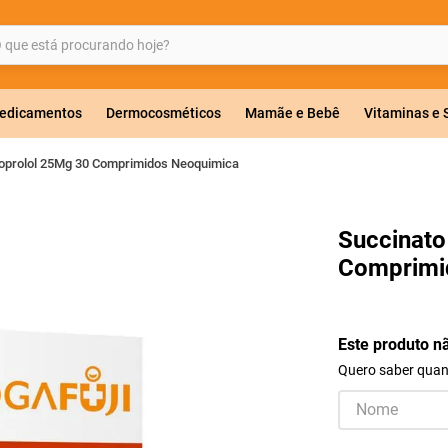
ue está procurando hoje?
BUSCADOS
edicamentos
Dermocosméticos
Mamãe e Bebê
Vitaminas e
oprolol 25Mg 30 Comprimidos Neoquimica
a 20mg
Succinato
Comprimi
r
Este produto n
Quero saber quand
ricas