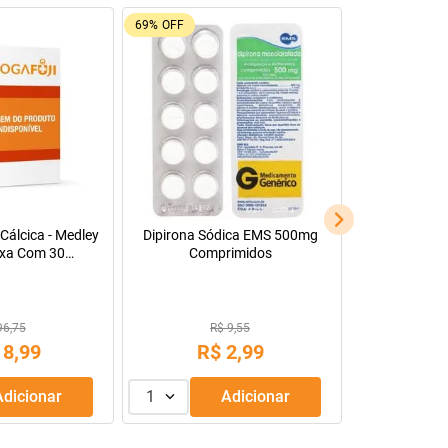
69%
OFF
Cálcica - Medley
Dipirona Sódica EMS 500mg
xa Com 30
Comprimidos
s Revestidos
96,75
R$ 9,55
18
,
99
R$
2
,
99
Adicionar
1
Adicionar