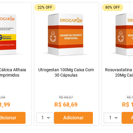
22%
OFF
80%
OFF
álcica Althaia
Utrogestan 100Mg Caixa Com
Rosuvastatina 
mprimidos
30 Cápsulas
20Mg Cai
Comprimido
3,56
R$ 88,07
R$ 
1
,
99
R$
68
,
69
R$
Adicionar
1
Adicionar
1