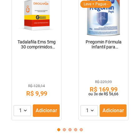
Leve + Pague -
Tadalafila Ems 5mg
Pregomin Fórmula
30 comprimidos
Infantil para
revestidos
Lactentes Pepti 400g
R$ 229,99
R$ 128,14
R$
169
,
99
R$
9
,
99
ou
3
x de
R$
56
,
66
1
Adicionar
1
Adicionar