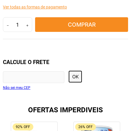
10
º
amoxicilina clavulanato
Ver todas as formas de pagamento
COMPRAR
－
＋
CALCULE O FRETE
OK
Não sei meu CEP
OFERTAS IMPERDIVEIS
92%
OFF
26%
OFF