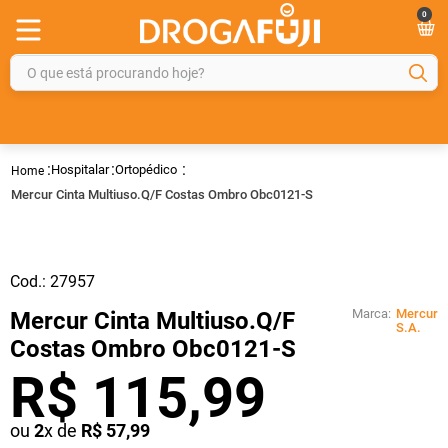
0
O que está procurando hoje?
TERMOS MAIS BUSCADOS
1
º
fralda
Hospitalar
Ortopédico
2
º
gelmax
Mercur Cinta Multiuso.Q/F Costas Ombro Obc0121-S
3
º
mounjaro
4
º
rosuvastatina 20mg
Cod.:
27957
5
º
protetor solar
Marca:
Mercur
Mercur Cinta Multiuso.Q/F
6
º
shampoo
S.A.
Costas Ombro Obc0121-S
7
º
dipirona
R$
115
,
99
8
º
fraldas geriátricas
ou
2
x de
R$
57
,
99
9
º
tadalafila