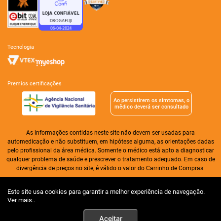
tecnologia
premios certificações
Ao persistirem os simtomas, o
mêdico deverá ser consultado
As informações contidas neste site não devem ser usadas para
automedicação e não substituem, em hipótese alguma, as orientações dadas
pelo profissional da área médica. Somente o médico está apto a diagnosticar
qualquer problema de saúde e prescrever o tratamento adequado. Em caso de
divergência de preços no site, é válido o valor do Carrinho de Compras.
Drogaria Alameda Ltda| CNPJ: 01.276.256/0004-31 | I.E. 07.361.603/008-30 |
Este site usa cookies para garantir a melhor experiência de navegação.
CNA 02, lote 11, loja 02 | Taguatinga | Distrito Federal | CEP 72.110-025
Ver mais..
Horário de funcionamento: 7h às 22h, horário de Brasília. | Tel.: (61) 3204-0000
| Farmacêutico responsável: Dra. Ana Nilza Viana Portela de Sousa - CRF/DF-
Aceitar
2987 | Autorização de Funcionamento ANVISA: 7.12993-9 | Licença Sanitária