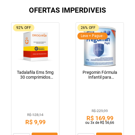
OFERTAS IMPERDIVEIS
92%
OFF
26%
OFF
Leve + Pague -
Tadalafila Ems 5mg
Pregomin Fórmula
30 comprimidos
Infantil para
revestidos
Lactentes Pepti 400g
R$ 229,99
R$ 128,14
R$
169
,
99
R$
9
,
99
ou
3
x de
R$
56
,
66