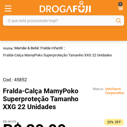
0
O que está procurando hoje?
TERMOS MAIS BUSCADOS
1
º
fralda
Mamãe & Bebê
Fralda Infantil
2
º
gelmax
Fralda-Calça MamyPoko Superproteção Tamanho XXG 22 Unidades
3
º
mounjaro
4
º
rosuvastatina 20mg
Cod.:
45852
5
º
protetor solar
Marca:
Unicharm
Fralda-Calça MamyPoko
6
º
shampoo
Corporation
Superproteção Tamanho
7
º
dipirona
XXG 22 Unidades
8
º
tadalafila
R$
49
,
99
9
º
lola
20%
OFF