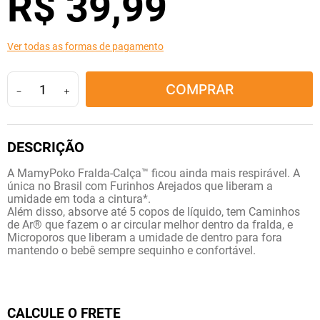
R$
39
,
99
10
º
fraldas geriátricas
Ver todas as formas de pagamento
COMPRAR
－
＋
A MamyPoko Fralda-Calça™ ficou ainda mais respirável. A
única no Brasil com Furinhos Arejados que liberam a
umidade em toda a cintura*.
Além disso, absorve até 5 copos de líquido, tem Caminhos
de Ar® que fazem o ar circular melhor dentro da fralda, e
Microporos que liberam a umidade de dentro para fora
mantendo o bebê sempre sequinho e confortável.
CALCULE O FRETE