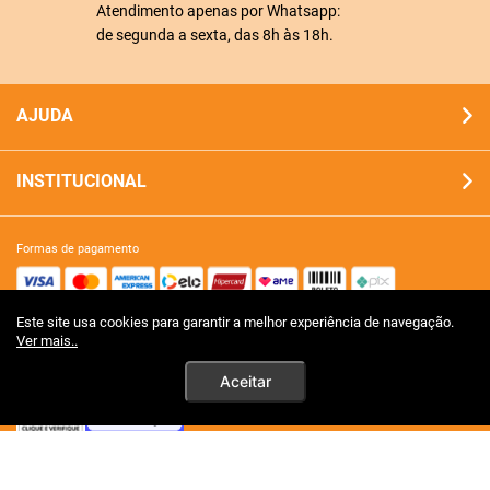
Atendimento apenas por Whatsapp:
de segunda a sexta, das 8h às 18h.
AJUDA
INSTITUCIONAL
formas de pagamento
Este site usa cookies para garantir a melhor experiência de navegação.
site 100% seguro
Ver mais..
Aceitar
tecnologia