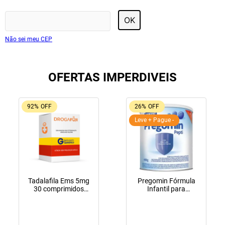
OK
Não sei meu CEP
OFERTAS IMPERDIVEIS
92%
OFF
26%
OFF
Leve + Pague -
Tadalafila Ems 5mg
Pregomin Fórmula
30 comprimidos
Infantil para
revestidos
Lactentes Pepti 400g