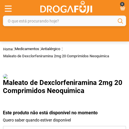
0
O que está procurando hoje?
TERMOS MAIS BUSCADOS
1
º
fralda
Medicamentos
Antialérgico
2
º
gelmax
Maleato de Dexclorfeniramina 2mg 20 Comprimidos Neoquimica
3
º
mounjaro
4
º
rosuvastatina 20mg
Maleato de Dexclorfeniramina 2mg 20
5
º
protetor solar
Comprimidos Neoquimica
6
º
shampoo
7
º
dipirona
Este produto não está disponível no momento
8
º
fraldas geriátricas
Quero saber quando estiver disponível
9
º
sveda