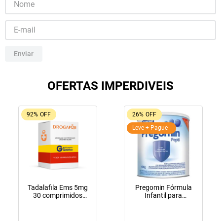
10
º
tadalafila
Enviar
OFERTAS IMPERDIVEIS
92%
OFF
26%
OFF
Leve + Pague -
Tadalafila Ems 5mg
Pregomin Fórmula
30 comprimidos
Infantil para
revestidos
Lactentes Pepti 400g