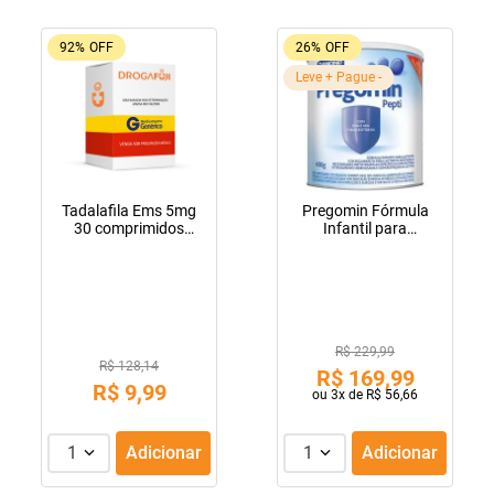
92%
OFF
26%
OFF
Leve + Pague -
Tadalafila Ems 5mg
Pregomin Fórmula
30 comprimidos
Infantil para
revestidos
Lactentes Pepti 400g
R$ 229,99
R$ 128,14
R$
169
,
99
R$
9
,
99
ou
3
x de
R$
56
,
66
1
Adicionar
1
Adicionar