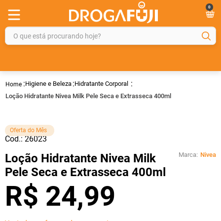
0
O que está procurando hoje?
TERMOS MAIS BUSCADOS
1
º
fralda
Higiene e Beleza
Hidratante Corporal
2
º
gelmax
Loção Hidratante Nivea Milk Pele Seca e Extrasseca 400ml
3
º
mounjaro
4
º
rosuvastatina 20mg
Oferta do Mês
Cod.:
26023
5
º
protetor solar
Marca:
Nivea
Loção Hidratante Nivea Milk
6
º
dipirona
Pele Seca e Extrasseca 400ml
7
º
shampoo
R$
24
,
99
8
º
fraldas geriátricas
9
º
sveda