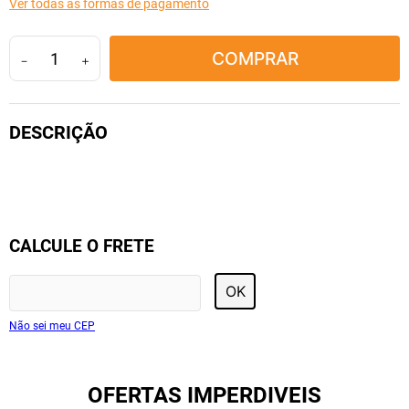
Ver todas as formas de pagamento
10
º
amoxicilina clavulanato
COMPRAR
－
＋
CALCULE O FRETE
OK
Não sei meu CEP
OFERTAS IMPERDIVEIS