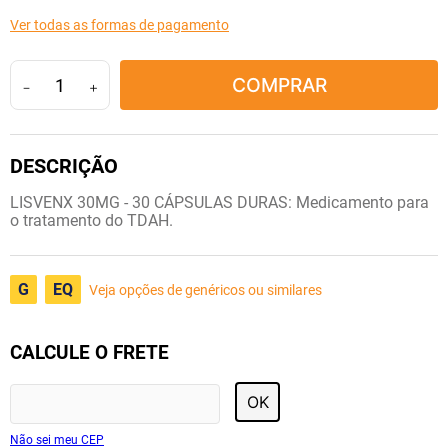
10
º
tadalafila
Ver todas as formas de pagamento
COMPRAR
－
＋
LISVENX 30MG - 30 CÁPSULAS DURAS: Medicamento para
o tratamento do TDAH.
G
EQ
Veja opções de genéricos ou similares
CALCULE O FRETE
OK
Não sei meu CEP