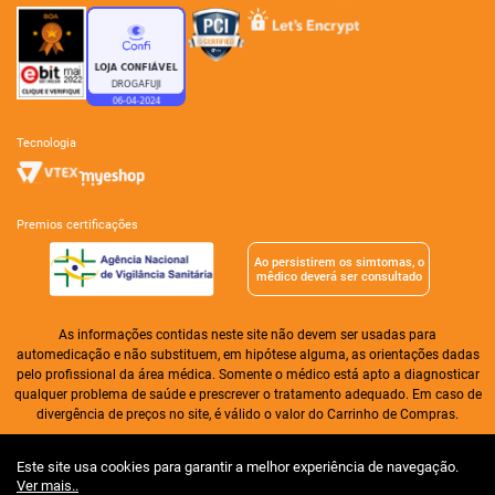
tecnologia
premios certificações
Ao persistirem os simtomas, o
mêdico deverá ser consultado
As informações contidas neste site não devem ser usadas para
automedicação e não substituem, em hipótese alguma, as orientações dadas
pelo profissional da área médica. Somente o médico está apto a diagnosticar
qualquer problema de saúde e prescrever o tratamento adequado. Em caso de
divergência de preços no site, é válido o valor do Carrinho de Compras.
Drogaria Alameda Ltda| CNPJ: 01.276.256/0004-31 | I.E. 07.361.603/008-30 |
Este site usa cookies para garantir a melhor experiência de navegação.
CNA 02, lote 11, loja 02 | Taguatinga | Distrito Federal | CEP 72.110-025
Ver mais..
Horário de funcionamento: 7h às 22h, horário de Brasília. | Tel.: (61) 3204-0000