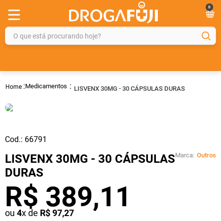
0
O que está procurando hoje?
TERMOS MAIS BUSCADOS
1
º
fralda
Medicamentos
LISVENX 30MG - 30 CÁPSULAS DURAS
2
º
gelmax
3
º
mounjaro
4
º
rosuvastatina 20mg
Cod.:
66791
5
º
protetor solar
Marca:
Outros
LISVENX 30MG - 30 CÁPSULAS
6
º
shampoo
DURAS
7
º
dipirona
R$
389
,
11
8
º
lola
ou
4
x de
R$
97
,
27
9
º
fraldas geriátricas