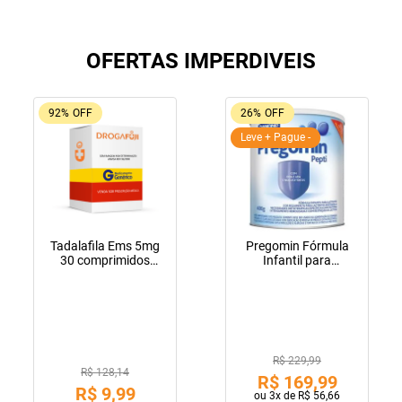
OFERTAS IMPERDIVEIS
92%
OFF
26%
OFF
Leve + Pague -
Tadalafila Ems 5mg
Pregomin Fórmula
30 comprimidos
Infantil para
revestidos
Lactentes Pepti 400g
R$ 229,99
R$ 128,14
R$
169
,
99
R$
9
,
99
ou
3
x de
R$
56
,
66