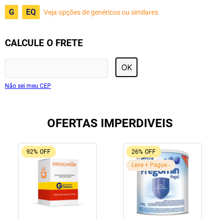
G
EQ
Veja opções de genéricos ou similares
CALCULE O FRETE
OK
Não sei meu CEP
OFERTAS IMPERDIVEIS
92%
OFF
26%
OFF
Leve + Pague -