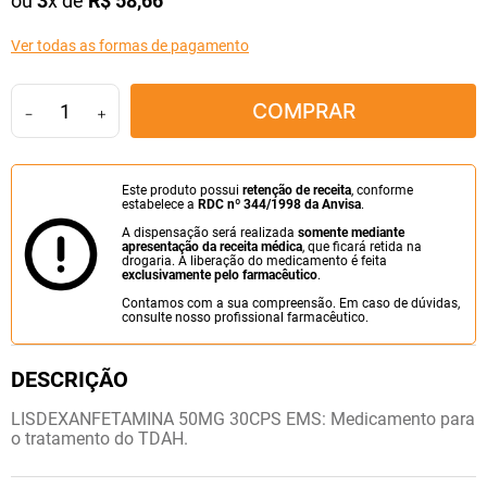
ou
3
x de
R$
58
,
66
10
º
fraldas geriátricas
Ver todas as formas de pagamento
COMPRAR
－
＋
Este produto possui
retenção de receita
, conforme
estabelece a
RDC nº 344/1998 da Anvisa
.
A dispensação será realizada
somente mediante
apresentação da receita médica
, que ficará retida na
drogaria. A liberação do medicamento é feita
exclusivamente pelo farmacêutico
.
Contamos com a sua compreensão. Em caso de dúvidas,
consulte nosso profissional farmacêutico.
LISDEXANFETAMINA 50MG 30CPS EMS: Medicamento para
o tratamento do TDAH.