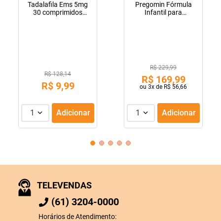
Tadalafila Ems 5mg
Pregomin Fórmula
30 comprimidos
Infantil para
revestidos
Lactentes Pepti 400g
R$ 229,99
R$ 128,14
R$
169
,
99
R$
9
,
99
ou
3
x de
R$
56
,
66
1
Adicionar
1
Adicionar
TELEVENDAS
(61) 3204-0000
Horários de Atendimento: