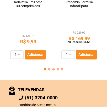
Tadalafila Ems 5mg
Pregomin Fórmula
30 comprimidos
Infantil para
revestidos
Lactentes Pepti 400g
R$ 229,99
R$ 128,14
R$
169
,
99
R$
9
,
99
ou
3
x de
R$
56
,
66
1
Adicionar
1
Adicionar
TELEVENDAS
(61) 3204-0000
Horários de Atendimento: