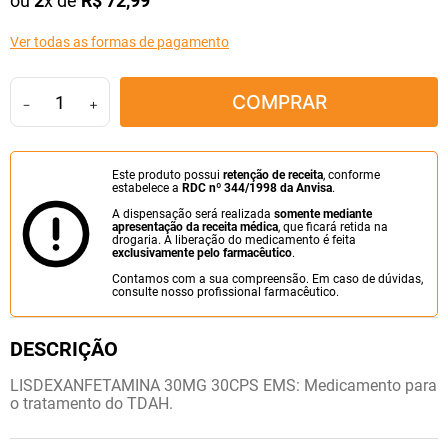
ou
2
x de
R$
72
,
99
10
º
fraldas geriátricas
Ver todas as formas de pagamento
COMPRAR
－
＋
Este produto possui
retenção de receita
, conforme
estabelece a
RDC nº 344/1998 da Anvisa
.
A dispensação será realizada
somente mediante
apresentação da receita médica
, que ficará retida na
drogaria. A liberação do medicamento é feita
exclusivamente pelo farmacêutico
.
Contamos com a sua compreensão. Em caso de dúvidas,
consulte nosso profissional farmacêutico.
LISDEXANFETAMINA 30MG 30CPS EMS: Medicamento para
o tratamento do TDAH.