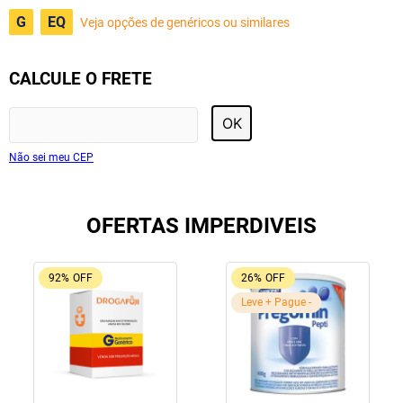
G
EQ
Veja opções de genéricos ou similares
CALCULE O FRETE
OK
Não sei meu CEP
OFERTAS IMPERDIVEIS
92%
OFF
26%
OFF
Leve + Pague -