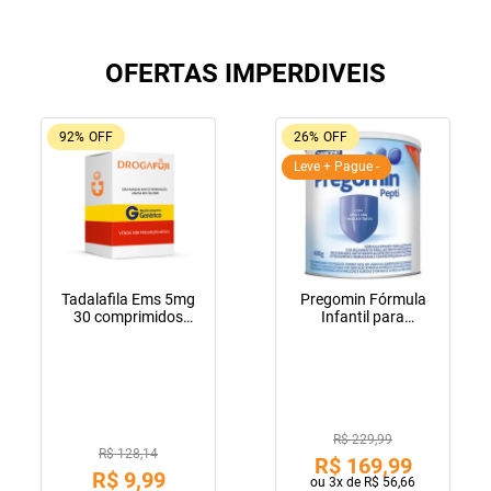
OFERTAS IMPERDIVEIS
92%
OFF
26%
OFF
Leve + Pague -
Tadalafila Ems 5mg
Pregomin Fórmula
30 comprimidos
Infantil para
revestidos
Lactentes Pepti 400g
R$ 229,99
R$ 128,14
R$
169
,
99
R$
9
,
99
ou
3
x de
R$
56
,
66