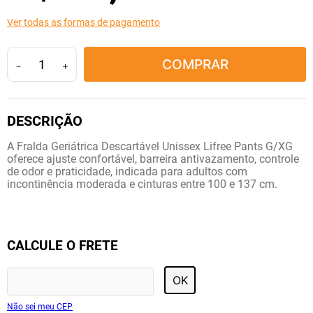
10
º
amoxicilina clavulanato
Ver todas as formas de pagamento
COMPRAR
－
＋
A Fralda Geriátrica Descartável Unissex Lifree Pants G/XG
oferece ajuste confortável, barreira antivazamento, controle
de odor e praticidade, indicada para adultos com
incontinência moderada e cinturas entre 100 e 137 cm.
CALCULE O FRETE
OK
Não sei meu CEP