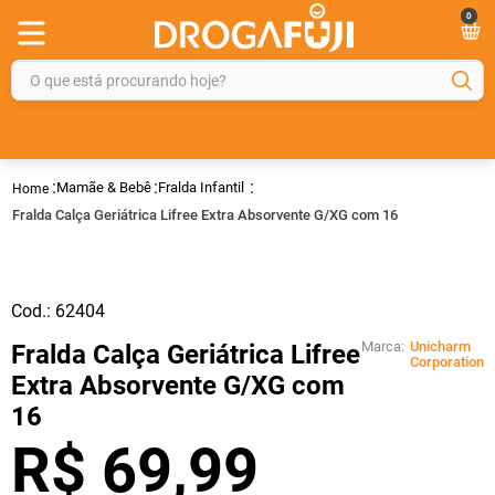
0
O que está procurando hoje?
TERMOS MAIS BUSCADOS
1
º
fralda
Mamãe & Bebê
Fralda Infantil
2
º
gelmax
Fralda Calça Geriátrica Lifree Extra Absorvente G/XG com 16
3
º
mounjaro
4
º
rosuvastatina 20mg
Cod.:
62404
5
º
protetor solar
Marca:
Unicharm
Fralda Calça Geriátrica Lifree
6
º
shampoo
Corporation
Extra Absorvente G/XG com
7
º
dipirona
16
8
º
fraldas geriátricas
R$
69
,
99
9
º
tadalafila