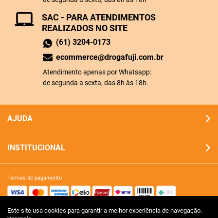
SAC - PARA ATENDIMENTOS
REALIZADOS NO SITE
(61) 3204-0173
ecommerce@drogafuji.com.br
Atendimento apenas por Whatsapp:
de segunda a sexta, das 8h às 18h.
AJUDA
INSTITUCIONAL
formas de pagamento
Este site usa cookies para garantir a melhor experiência de navegação.
site 100% seguro