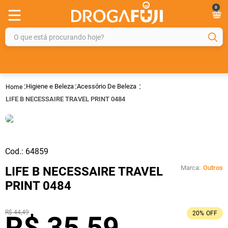
0
O que está procurando hoje?
TERMOS MAIS BUSCADOS
1
º
fralda
Higiene e Beleza
Acessório De Beleza
2
º
gelmax
LIFE B NECESSAIRE TRAVEL PRINT 0484
3
º
mounjaro
4
º
rosuvastatina 20mg
5
º
protetor solar
Cod.:
64859
6
º
shampoo
Marca:
Outros
LIFE B NECESSAIRE TRAVEL
PRINT 0484
7
º
dipirona
8
º
fraldas geriátricas
R$
44
,
49
20%
OFF
R$
35
,
59
9
º
tadalafila