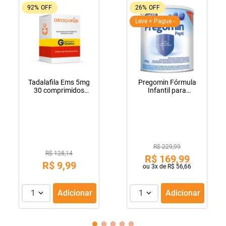
92%
OFF
26%
OFF
Leve + Pague -
Tadalafila Ems 5mg
Pregomin Fórmula
30 comprimidos
Infantil para
revestidos
Lactentes Pepti 400g
R$ 229,99
R$ 128,14
R$
169
,
99
R$
9
,
99
ou
3
x de
R$
56
,
66
1
Adicionar
1
Adicionar