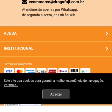
ecommerce@drogafuji.com.br
Atendimento apenas por Whatsapp:
de segunda a sexta, das 8h às 18h.
AJUDA
INSTITUCIONAL
formas de pagamento
Este site usa cookies para garantir a melhor experiência de navegação.
site 100% seguro
Ver mais..
Aceitar