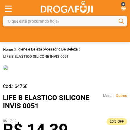
0
O que está procurando hoje?
TERMOS MAIS BUSCADOS
1
º
fralda
Higiene e Beleza
Acessório De Beleza
2
º
gelmax
LIFE B ELASTICO SILICONE INVIS 0051
3
º
mounjaro
4
º
rosuvastatina 20mg
5
º
protetor solar
Cod.:
64768
6
º
shampoo
Marca:
Outros
LIFE B ELASTICO SILICONE
INVIS 0051
7
º
dipirona
8
º
fraldas geriátricas
R$
17
,
99
20%
OFF
R$
14
,
39
9
º
tadalafila