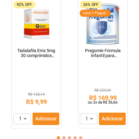
92%
OFF
26%
OFF
Leve + Pague -
Tadalafila Ems 5mg
Pregomin Fórmula
30 comprimidos
Infantil para
revestidos
Lactentes Pepti 400g
R$ 229,99
R$ 128,14
R$
169
,
99
R$
9
,
99
ou
3
x de
R$
56
,
66
1
Adicionar
1
Adicionar