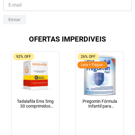
10
º
fraldas geriátricas
Enviar
OFERTAS IMPERDIVEIS
92%
OFF
26%
OFF
Leve + Pague -
Tadalafila Ems 5mg
Pregomin Fórmula
30 comprimidos
Infantil para
revestidos
Lactentes Pepti 400g