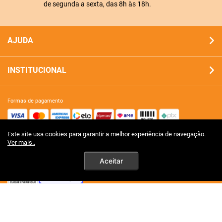
de segunda a sexta, das 8h às 18h.
AJUDA
INSTITUCIONAL
formas de pagamento
Este site usa cookies para garantir a melhor experiência de navegação.
site 100% seguro
Ver mais..
Aceitar
tecnologia