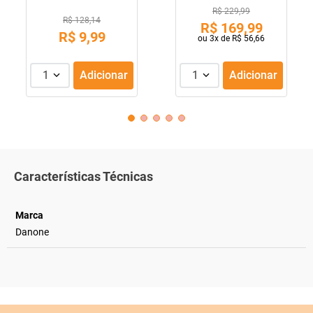
R$ 229,99
R$ 128,14
R$
169
,
99
R$
9
,
99
ou
3
x de
R$
56
,
66
1
Adicionar
1
Adicionar
Características Técnicas
Marca
Danone