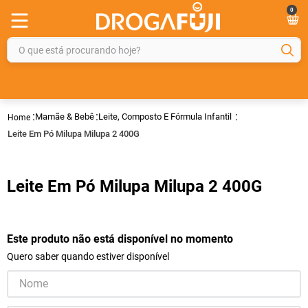
0
O que está procurando hoje?
TERMOS MAIS BUSCADOS
1
º
fralda
Mamãe & Bebê
Leite, Composto E Fórmula Infantil
2
º
gelmax
Leite Em Pó Milupa Milupa 2 400G
3
º
mounjaro
4
º
rosuvastatina 20mg
Leite Em Pó Milupa Milupa 2 400G
5
º
protetor solar
6
º
shampoo
Este produto não está disponível no momento
7
º
dipirona
Quero saber quando estiver disponível
8
º
tadalafila
9
º
lola