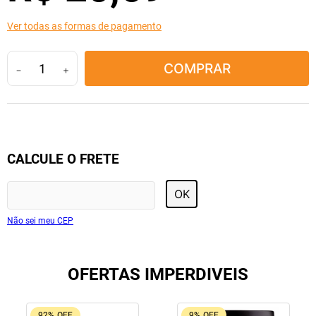
10
º
soro fisiológico
Ver todas as formas de pagamento
COMPRAR
－
＋
CALCULE O FRETE
OK
Não sei meu CEP
OFERTAS IMPERDIVEIS
92%
OFF
9%
OFF