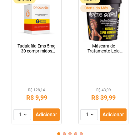
Oferta do Mês
Tadalafila Ems 5mg
Máscara de
30 comprimidos
Tratamento Lola
revestidos
Cosmetics Morte
Súbita 450g
R$ 128,14
R$ 43,99
R$
9
,
99
R$
39
,
99
1
Adicionar
1
Adicionar