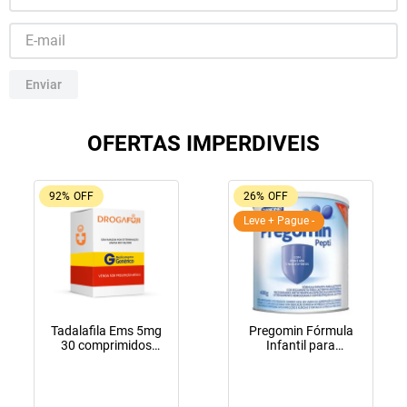
10
º
amoxicilina clavulanato
Enviar
OFERTAS IMPERDIVEIS
92%
OFF
26%
OFF
Leve + Pague -
Tadalafila Ems 5mg
Pregomin Fórmula
30 comprimidos
Infantil para
revestidos
Lactentes Pepti 400g