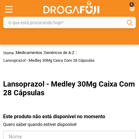
0
O que está procurando hoje?
TERMOS MAIS BUSCADOS
1
º
fralda
Medicamentos
Genéricos de A-Z
2
º
gelmax
Lansoprazol - Medley 30Mg Caixa Com 28 Cápsulas
3
º
mounjaro
4
º
rosuvastatina 20mg
Lansoprazol - Medley 30Mg Caixa Com
5
º
protetor solar
28 Cápsulas
6
º
shampoo
7
º
dipirona
Este produto não está disponível no momento
8
º
fraldas geriátricas
Quero saber quando estiver disponível
9
º
tadalafila