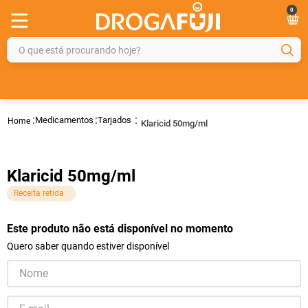
0
O que está procurando hoje?
TERMOS MAIS BUSCADOS
1
º
fralda
Medicamentos
Tarjados
Klaricid 50mg/ml
2
º
gelmax
3
º
mounjaro
Klaricid 50mg/ml
4
º
rosuvastatina 20mg
Receita retida
5
º
protetor solar
6
º
shampoo
Este produto não está disponível no momento
Quero saber quando estiver disponível
7
º
dipirona
8
º
lola
9
º
fraldas geriátricas