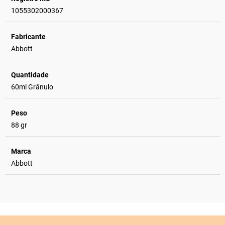
1055302000367
Fabricante
Abbott
Quantidade
60ml Grânulo
Peso
88 gr
Marca
Abbott