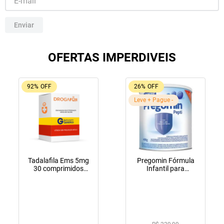
10
º
tadalafila
Enviar
OFERTAS IMPERDIVEIS
92%
OFF
26%
OFF
Leve + Pague -
Tadalafila Ems 5mg
Pregomin Fórmula
30 comprimidos
Infantil para
revestidos
Lactentes Pepti 400g