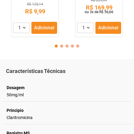
R$ 229,99
R$ 128,14
R$
169
,
99
R$
9
,
99
ou
3
x de
R$
56
,
66
1
Adicionar
1
Adicionar
Características Técnicas
Dosagem
50mg/ml
Principio
Claritromicina
Registro MS