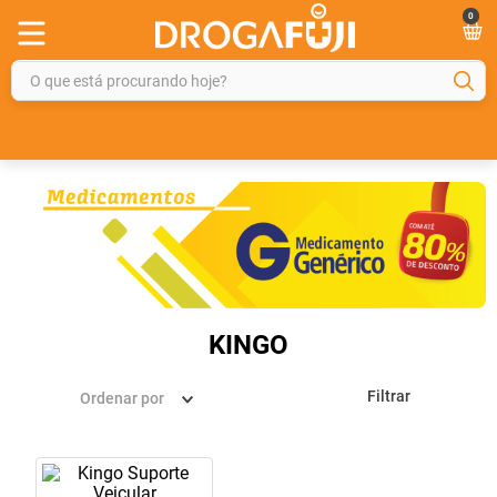
0
O que está procurando hoje?
TERMOS MAIS BUSCADOS
1
º
fralda
2
º
gelmax
3
º
mounjaro
4
º
rosuvastatina 20mg
5
º
protetor solar
KINGO
6
º
shampoo
Filtrar
Ordenar por
7
º
dipirona
8
º
tadalafila
9
º
lola