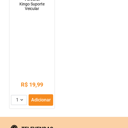
Kingo Suporte
10
º
fraldas geriátricas
Veicular
R$
19
,
99
1
Adicionar