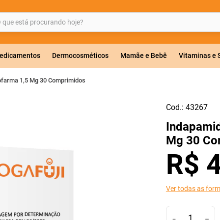
ue está procurando hoje?
BUSCADOS
edicamentos
Dermocosméticos
Mamãe e Bebê
Vitaminas e
ofarma 1,5 Mg 30 Comprimidos
Cod.:
43267
a 20mg
Indapamid
r
Mg 30 Co
R$
Ver todas as for
ricas
－
＋