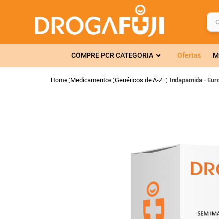
O q
TERMOS MAIS 
COMPRE POR CATEGORIA
Ofertas
M
1
º
fralda
2
º
gelmax
Medicamentos
Genéricos de A-Z
Indapamida - Eur
3
º
mounjaro
4
º
rosuvastatin
5
º
protetor sola
6
º
shampoo
7
º
dipirona
8
º
tadalafila
9
º
lola
10
º
fraldas geriát