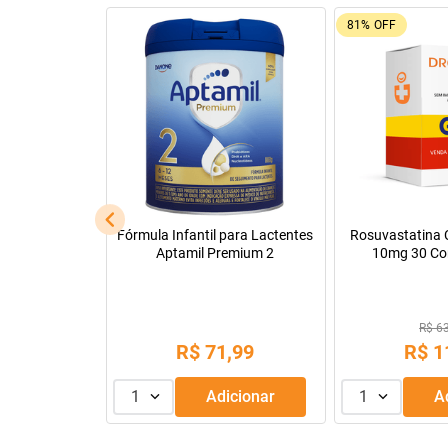
81%
OFF
cápsulas
Fórmula Infantil para Lactentes
Rosuvastatina C
Aptamil Premium 2
10mg 30 Co
88
R$ 6
,
99
R$
71
,
99
R$
1
dicionar
1
Adicionar
1