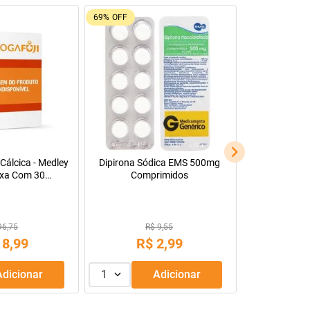
69%
OFF
Cálcica - Medley
Dipirona Sódica EMS 500mg
xa Com 30
Comprimidos
s Revestidos
96,75
R$ 9,55
18
,
99
R$
2
,
99
Adicionar
1
Adicionar