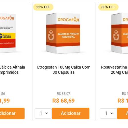
22%
OFF
80%
OFF
álcica Althaia
Utrogestan 100Mg Caixa Com
Rosuvastatina 
mprimidos
30 Cápsulas
20Mg Cai
Comprimido
3,56
R$ 88,07
R$ 
1
,
99
R$
68
,
69
R$
Adicionar
1
Adicionar
1