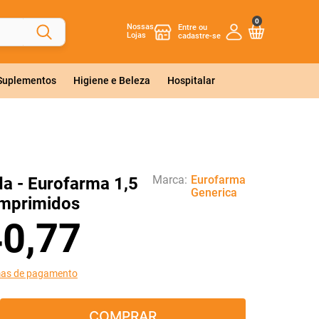
0
Nossas
Lojas
 Suplementos
Higiene e Beleza
Hospitalar
Marca:
Eurofarma
a - Eurofarma 1,5
Generica
mprimidos
40
,
77
mas de pagamento
COMPRAR