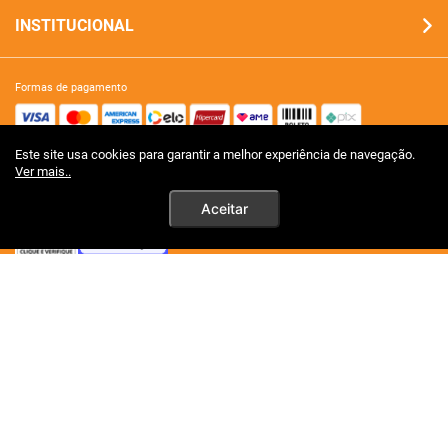
INSTITUCIONAL
formas de pagamento
Este site usa cookies para garantir a melhor experiência de navegação.
site 100% seguro
Ver mais..
Aceitar
tecnologia
premios certificações
Ao persistirem os simtomas, o
mêdico deverá ser consultado