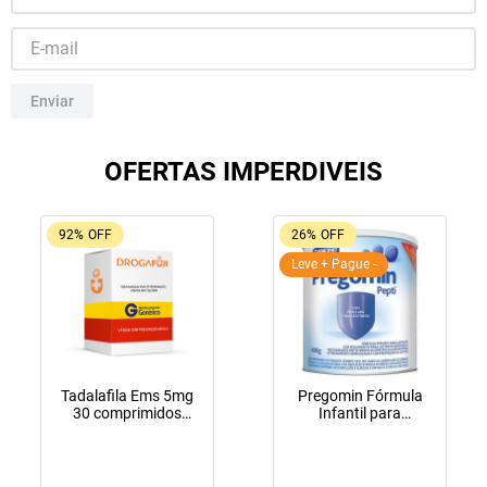
10
º
lola
Enviar
OFERTAS IMPERDIVEIS
92%
OFF
26%
OFF
Leve + Pague -
Tadalafila Ems 5mg
Pregomin Fórmula
30 comprimidos
Infantil para
revestidos
Lactentes Pepti 400g