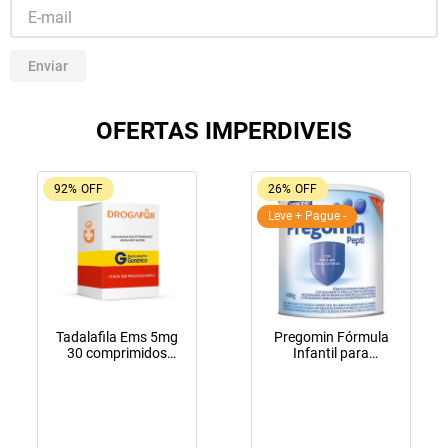
10
º
tadalafila
Enviar
OFERTAS IMPERDIVEIS
92%
OFF
26%
OFF
Leve + Pague -
Tadalafila Ems 5mg
Pregomin Fórmula
30 comprimidos
Infantil para
revestidos
Lactentes Pepti 400g