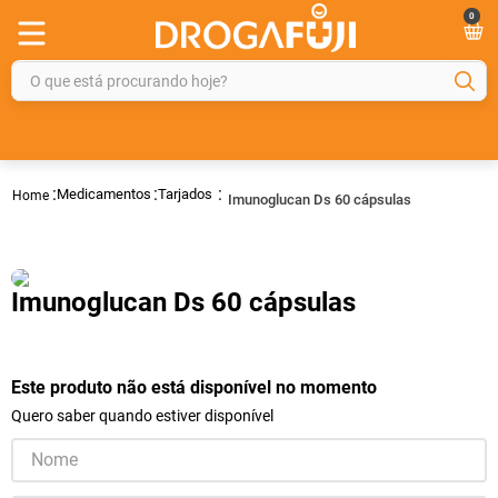
0
O que está procurando hoje?
TERMOS MAIS BUSCADOS
1
º
fralda
Medicamentos
Tarjados
Imunoglucan Ds 60 cápsulas
2
º
gelmax
3
º
mounjaro
4
º
rosuvastatina 20mg
Imunoglucan Ds 60 cápsulas
5
º
protetor solar
6
º
shampoo
Este produto não está disponível no momento
7
º
dipirona
Quero saber quando estiver disponível
8
º
fraldas geriátricas
9
º
sveda