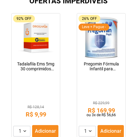
OFERTAS IMPERDIVEIS
92%
OFF
26%
OFF
Leve + Pague -
Tadalafila Ems 5mg
Pregomin Fórmula
30 comprimidos
Infantil para
revestidos
Lactentes Pepti 400g
R$ 229,99
R$ 128,14
R$
169
,
99
R$
9
,
99
ou
3
x de
R$
56
,
66
1
Adicionar
1
Adicionar