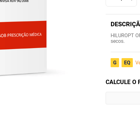
HILUROPT OFT
secos.
G
EQ
Ve
CALCULE O 