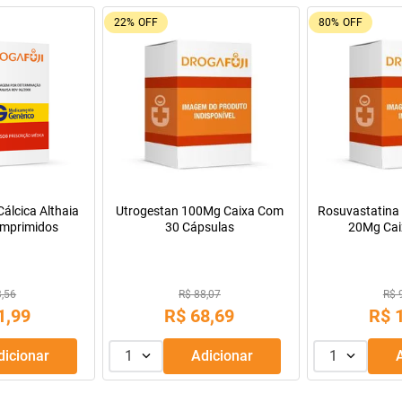
22%
OFF
80%
OFF
álcica Althaia
Utrogestan 100Mg Caixa Com
Rosuvastatina 
mprimidos
30 Cápsulas
20Mg Cai
Comprimido
3,56
R$ 88,07
R$ 
1
,
99
R$
68
,
69
R$
Adicionar
1
Adicionar
1