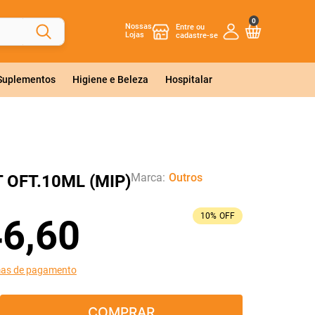
0
Nossas
Lojas
 Suplementos
Higiene e Beleza
Hospitalar
Marca:
Outros
 OFT.10ML (MIP)
10%
OFF
46
,
60
mas de pagamento
COMPRAR