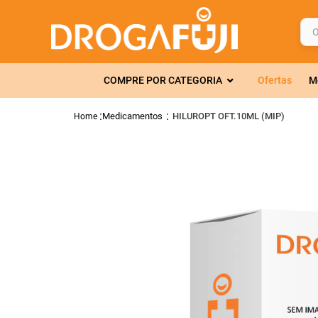
O q
TERMOS MAIS 
COMPRE POR CATEGORIA
Ofertas
M
1
º
fralda
2
º
gelmax
Medicamentos
HILUROPT OFT.10ML (MIP)
3
º
mounjaro
4
º
rosuvastatin
5
º
protetor sola
6
º
shampoo
7
º
dipirona
8
º
fraldas geriát
9
º
tadalafila
10
º
lola