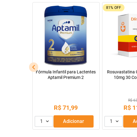
81%
OFF
l
Fórmula Infantil para Lactentes
Rosuvastatina C
Aptamil Premium 2
10mg 30 Co
R$ 6
,
90
R$
71
,
99
R$
1
dicionar
1
Adicionar
1