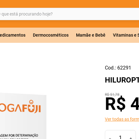
ue está procurando hoje?
BUSCADOS
edicamentos
Dermocosméticos
Mamãe e Bebê
Vitaminas e
Cod.:
62291
a 20mg
HILUROPT
r
R$
51
,
78
R$
ricas
Ver todas as for
－
＋