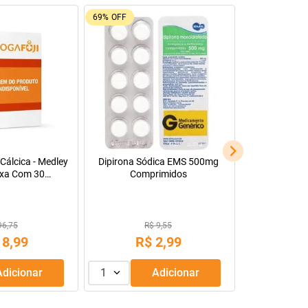
69%
OFF
Cálcica - Medley
Dipirona Sódica EMS 500mg
xa Com 30
Comprimidos
s Revestidos
96,75
R$ 9,55
18
,
99
R$
2
,
99
Adicionar
1
Adicionar