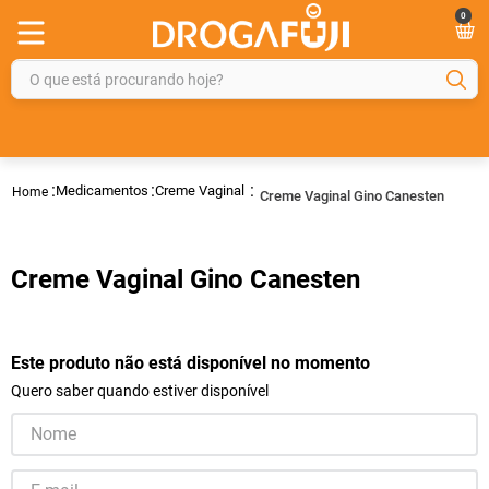
0
O que está procurando hoje?
TERMOS MAIS BUSCADOS
1
º
fralda
Medicamentos
Creme Vaginal
Creme Vaginal Gino Canesten
2
º
gelmax
3
º
mounjaro
Creme Vaginal Gino Canesten
4
º
rosuvastatina 20mg
5
º
protetor solar
6
º
shampoo
Este produto não está disponível no momento
Quero saber quando estiver disponível
7
º
dipirona
8
º
lola
9
º
fraldas geriátricas