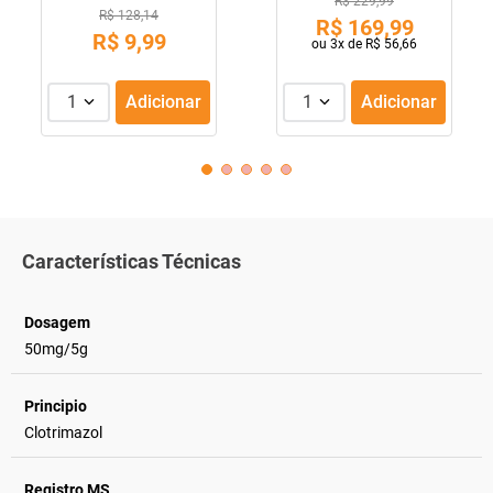
R$ 229,99
R$ 128,14
R$
169
,
99
R$
9
,
99
ou
3
x de
R$
56
,
66
1
Adicionar
1
Adicionar
Características Técnicas
Dosagem
50mg/5g
Principio
Clotrimazol
Registro MS