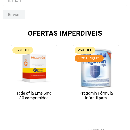
10
º
tadalafila
Enviar
OFERTAS IMPERDIVEIS
92%
OFF
26%
OFF
Leve + Pague -
Tadalafila Ems 5mg
Pregomin Fórmula
30 comprimidos
Infantil para
revestidos
Lactentes Pepti 400g