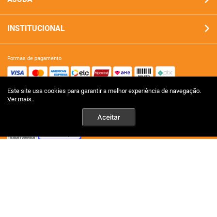
INSTITUCIONAL
formas de pagamento
Este site usa cookies para garantir a melhor experiência de navegação.
site 100% seguro
Ver mais..
Aceitar
tecnologia
premios certificações
Ao persistirem os simtomas, o