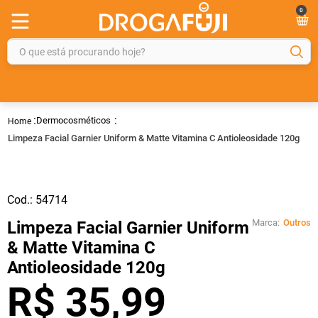
0
O que está procurando hoje?
TERMOS MAIS BUSCADOS
1
º
fralda
Dermocosméticos
2
º
gelmax
Limpeza Facial Garnier Uniform & Matte Vitamina C Antioleosidade 120g
3
º
mounjaro
4
º
rosuvastatina 20mg
Cod.:
54714
5
º
protetor solar
Marca:
Outros
Limpeza Facial Garnier Uniform
6
º
shampoo
& Matte Vitamina C
7
º
dipirona
Antioleosidade 120g
8
º
tadalafila
R$
35
,
99
9
º
fraldas geriátricas