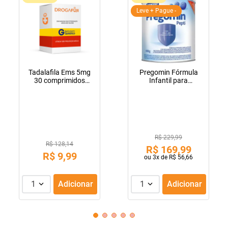
Leve + Pague -
Tadalafila Ems 5mg
Pregomin Fórmula
30 comprimidos
Infantil para
revestidos
Lactentes Pepti 400g
R$ 229,99
R$ 128,14
R$
169
,
99
R$
9
,
99
ou
3
x de
R$
56
,
66
1
Adicionar
1
Adicionar