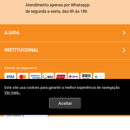
Atendimento apenas por Whatsapp:
de segunda a sexta, das 8h às 18h.
AJUDA
INSTITUCIONAL
formas de pagamento
Este site usa cookies para garantir a melhor experiência de navegação.
site 100% seguro
Ver mais..
Aceitar
tecnologia