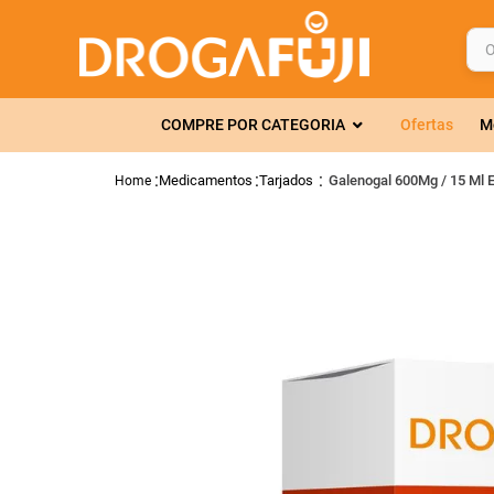
O q
TERMOS MAIS 
COMPRE POR CATEGORIA
Ofertas
M
1
º
fralda
2
º
gelmax
Medicamentos
Tarjados
Galenogal 600Mg / 15 Ml El
3
º
mounjaro
4
º
rosuvastatin
5
º
protetor sola
6
º
shampoo
7
º
dipirona
8
º
sveda
9
º
tadalafila
10
º
soro fisiológi