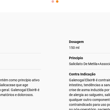
Dosagem
150 ml
Principio
Salicilato De Metila+Assoc
Contra Indicação
ontém como princípio ativo
Galenogal Elixir® é contra
 Salicaceae que age
intestino, tendências a s
geral. Galenogal Elixir® é
crise de asma induzida por 
amatórios e dolorosos.
de alergia ao salgueiro, sal
qualquer outro component
contraindicado para uso po
no pós-operatório, pacient