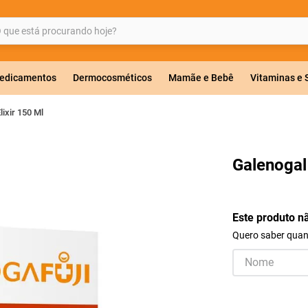
ue está procurando hoje?
BUSCADOS
edicamentos
Dermocosméticos
Mamãe e Bebê
Vitaminas e
ixir 150 Ml
a 20mg
Galenogal
r
Este produto n
Quero saber quand
co