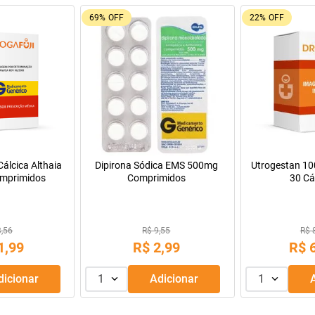
9%
OFF
55%
OFF
Oferta do Mês
a Infantil para
Máscara de Tratamento Lola
Resfenol com 2
Pepti 400g
Cosmetics Morte Súbita 450g
9,99
R$ 43,99
R$ 
69
,
99
R$
39
,
99
R$
R$
56
,
66
Adicionar
1
Adicionar
1