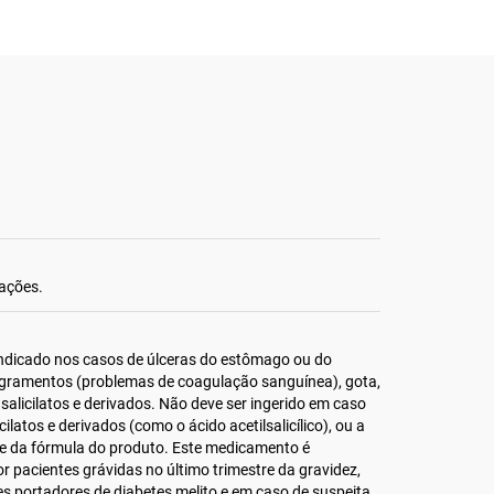
iações.
indicado nos casos de úlceras do estômago ou do
angramentos (problemas de coagulação sanguínea), gota,
salicilatos e derivados. Não deve ser ingerido em caso
icilatos e derivados (como o ácido acetilsalicílico), ou a
e da fórmula do produto. Este medicamento é
r pacientes grávidas no último trimestre da gravidez,
es portadores de diabetes melito e em caso de suspeita