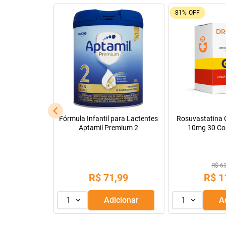
92%
OFF
26%
OFF
Leve + Pague -
Tadalafila Ems 5mg 30
Pregomin Fórmul
comprimidos revestidos
Lactentes 
R$ 22
R$ 128,14
R$
1
R$
9
,
99
ou
3
x de
1
Adicionar
1