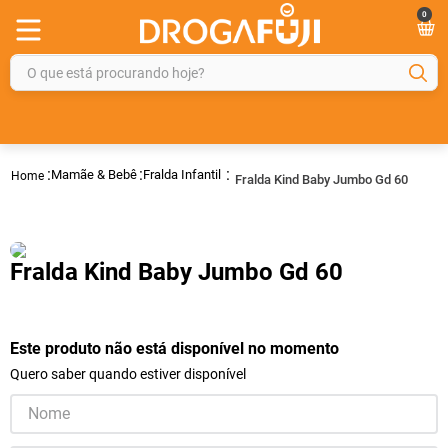
0
O que está procurando hoje?
TERMOS MAIS BUSCADOS
1
º
fralda
Mamãe & Bebê
Fralda Infantil
Fralda Kind Baby Jumbo Gd 60
2
º
gelmax
3
º
mounjaro
4
º
rosuvastatina 20mg
Fralda Kind Baby Jumbo Gd 60
5
º
protetor solar
6
º
shampoo
Este produto não está disponível no momento
7
º
dipirona
Quero saber quando estiver disponível
8
º
fraldas geriátricas
9
º
tadalafila