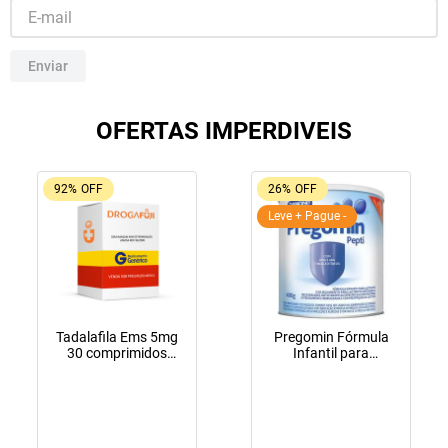
10
º
lola
Enviar
OFERTAS IMPERDIVEIS
92%
OFF
26%
OFF
Leve + Pague -
Tadalafila Ems 5mg
Pregomin Fórmula
30 comprimidos
Infantil para
revestidos
Lactentes Pepti 400g