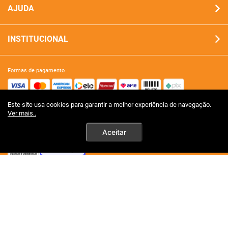
AJUDA
INSTITUCIONAL
formas de pagamento
Este site usa cookies para garantir a melhor experiência de navegação.
site 100% seguro
Ver mais..
Aceitar
tecnologia
premios certificações