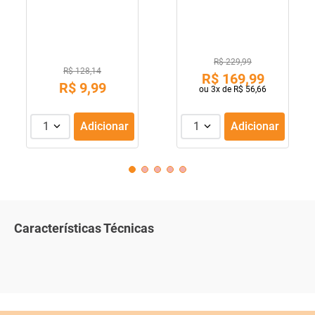
R$ 229,99
R$ 128,14
R$
169
,
99
R$
9
,
99
ou
3
x de
R$
56
,
66
1
Adicionar
1
Adicionar
Características Técnicas