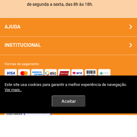
de segunda a sexta, das 8h às 18h.
AJUDA
INSTITUCIONAL
formas de pagamento
Este site usa cookies para garantir a melhor experiência de navegação.
site 100% seguro
Ver mais..
Aceitar
tecnologia