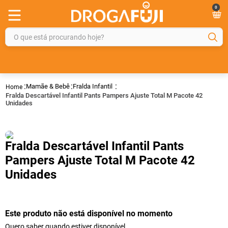
0
O que está procurando hoje?
TERMOS MAIS BUSCADOS
1
º
fralda
Mamãe & Bebê
Fralda Infantil
2
º
gelmax
Fralda Descartável Infantil Pants Pampers Ajuste Total M Pacote 42
Unidades
3
º
mounjaro
4
º
rosuvastatina 20mg
Fralda Descartável Infantil Pants
5
º
protetor solar
Pampers Ajuste Total M Pacote 42
6
º
shampoo
Unidades
7
º
dipirona
8
º
fraldas geriátricas
Este produto não está disponível no momento
9
º
tadalafila
Quero saber quando estiver disponível