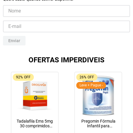
10
º
lola
Enviar
OFERTAS IMPERDIVEIS
92%
OFF
26%
OFF
Leve + Pague -
Tadalafila Ems 5mg
Pregomin Fórmula
30 comprimidos
Infantil para
revestidos
Lactentes Pepti 400g