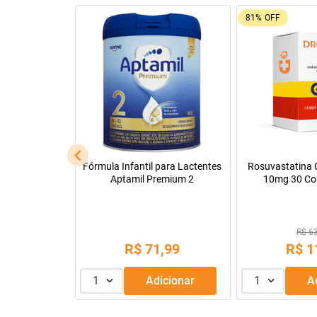
81%
OFF
Fórmula Infantil para Lactentes
Rosuvastatina Cálci
Aptamil Premium 2
10mg 30 Compri
R$ 63,56
R$
71
,
99
R$
11
,
9
nar
1
Adicionar
1
Adici