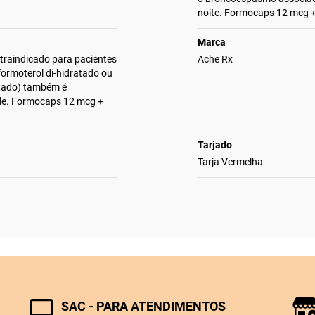
noite. Formocaps 12 mcg 
Marca
traindicado para pacientes
Ache Rx
formoterol di-hidratado ou
atado) também é
ade. Formocaps 12 mcg +
Tarjado
Tarja Vermelha
SAC - PARA ATENDIMENTOS