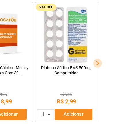
69%
OFF
92%
OFF
Tadalafila Em
comprimidos r
ca - Medley
Dipirona Sódica EMS 500mg
om 30
Comprimidos
vestidos
R$ 9,55
R$ 128,
99
R$
2
,
99
R$
9
,
cionar
1
Adicionar
1
Ad