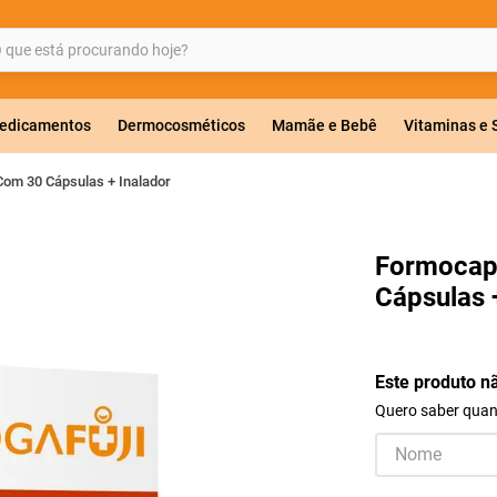
ue está procurando hoje?
BUSCADOS
edicamentos
Dermocosméticos
Mamãe e Bebê
Vitaminas e
om 30 Cápsulas + Inalador
a 20mg
Formocap
Cápsulas 
r
Este produto n
Quero saber quand
ricas