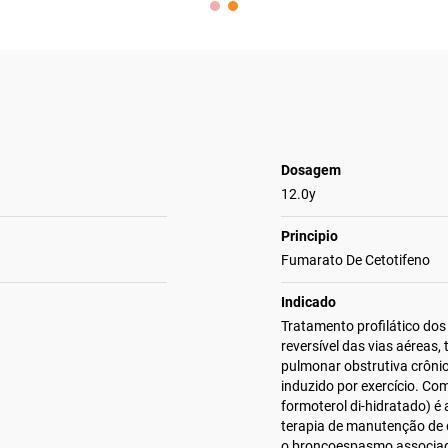
Dosagem
12.0y
Principio
Fumarato De Cetotifeno
Indicado
Tratamento profilático do
reversível das vias aéreas
pulmonar obstrutiva crôni
induzido por exercício. Co
formoterol di-hidratado) é 
terapia de manutenção de d
o broncoespasmo associado