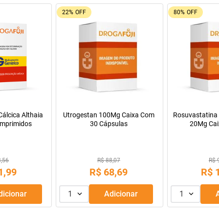
22%
OFF
80%
OFF
ca Althaia
Utrogestan 100Mg Caixa Com
Rosuvastatina Cálci
midos
30 Cápsulas
20Mg Caixa C
Comprimidos Re
R$ 88,07
R$ 96,75
9
R$
68
,
69
R$
18
,
onar
1
Adicionar
1
Adi