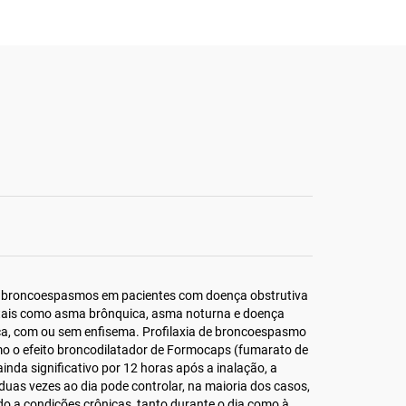
s broncoespasmos em pacientes com doença obstrutiva
, tais como asma brônquica, asma noturna e doença
ca, com ou sem enfisema. Profilaxia de broncoespasmo
mo o efeito broncodilatador de Formocaps (fumarato de
ainda significativo por 12 horas após a inalação, a
uas vezes ao dia pode controlar, na maioria dos casos,
 a condições crônicas, tanto durante o dia como à