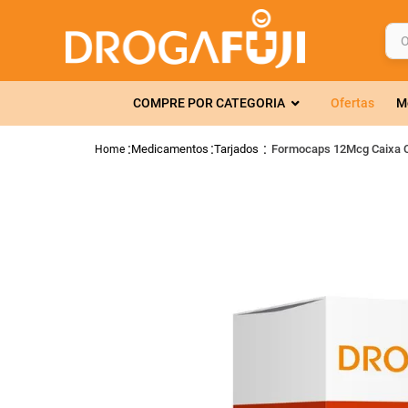
O q
TERMOS MAIS 
COMPRE POR CATEGORIA
Ofertas
M
1
º
fralda
2
º
gelmax
Medicamentos
Tarjados
Formocaps 12Mcg Caixa C
3
º
mounjaro
4
º
rosuvastatin
5
º
protetor sola
6
º
shampoo
7
º
dipirona
8
º
fraldas geriát
9
º
tadalafila
10
º
lola