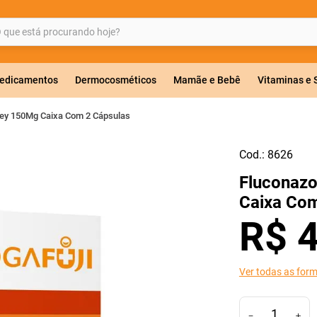
ue está procurando hoje?
BUSCADOS
edicamentos
Dermocosméticos
Mamãe e Bebê
Vitaminas e
ley 150Mg Caixa Com 2 Cápsulas
Cod.:
8626
a 20mg
Fluconazo
r
Caixa Com
R$
ricas
Ver todas as for
－
＋