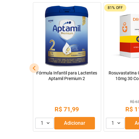
22%
OFF
80%
OFF
Utrogestan 100Mg Caixa Com
Rosuvastatina Cálcica - Medley
30 Cápsulas
20Mg Caixa Com 30
Comprimidos Revestidos
R$ 88,07
R$ 96,75
R$
68
,
69
R$
18
,
99
1
Adicionar
1
Adicionar