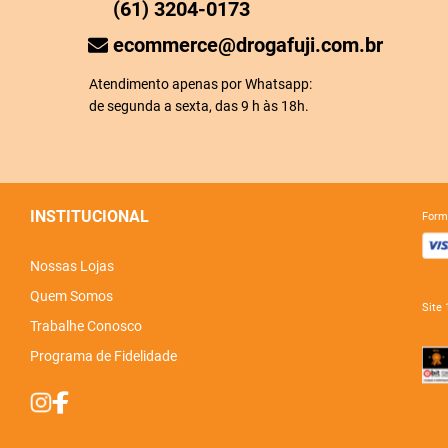
(61) 3204-0173
ecommerce@drogafuji.com.br
Atendimento apenas por Whatsapp:
de segunda a sexta, das 9 h às 18h.
INSTITUCIONAL
for
Nossas Lojas
Quem Somos
sit
Trabalhe Conosco
Programa de Fidelidade