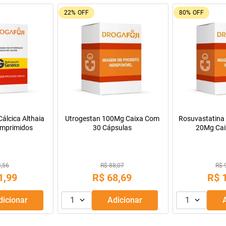
69%
OFF
92%
OFF
Tadalafila Ems 5mg 30
comprimidos revestidos
Dipirona Sódica EMS 500mg
Comprimidos
R$ 9,55
R$ 128,14
R$
2
,
99
R$
9
,
99
1
Adicionar
1
Adicionar