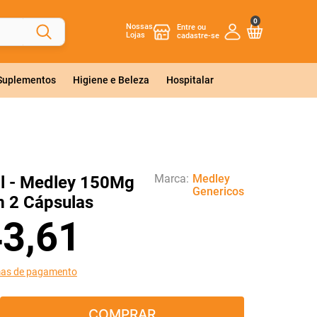
0
Nossas
Lojas
 Suplementos
Higiene e Beleza
Hospitalar
Marca:
Medley
l - Medley 150Mg
Genericos
 2 Cápsulas
43
,
61
mas de pagamento
COMPRAR