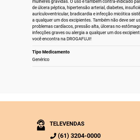
mulheres grávidas. O uso é também contra-indicado par
de úlcera péptica, hipertensão arterial, diabetes, insufic
aurículoventricular, bradicardia e infecção micótica sist
a qualquer um dos excipientes. Também não deve ser u
problemas cardíacos, pressão alta, úlceras no estômago
infecções graves ou alergia a qualquer um dos excipien
você encontra na DROGAFUJI!
Tipo Medicamento
Genérico
TELEVENDAS
(61) 3204-0000