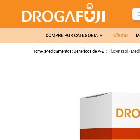
O q
TERMOS MAIS 
COMPRE POR CATEGORIA
Ofertas
M
1
º
fralda
2
º
gelmax
Medicamentos
Genéricos de A-Z
Fluconazol - Med
3
º
mounjaro
4
º
rosuvastatin
5
º
protetor sola
6
º
shampoo
7
º
dipirona
8
º
fraldas geriát
9
º
sveda
10
º
tadalafila