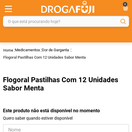
0
O que está procurando hoje?
TERMOS MAIS BUSCADOS
1
º
fralda
Medicamentos
Dor de Garganta
2
º
gelmax
Flogoral Pastilhas Com 12 Unidades Sabor Menta
3
º
mounjaro
4
º
rosuvastatina 20mg
Flogoral Pastilhas Com 12 Unidades
5
º
protetor solar
Sabor Menta
6
º
shampoo
7
º
dipirona
Este produto não está disponível no momento
8
º
fraldas geriátricas
Quero saber quando estiver disponível
9
º
tadalafila