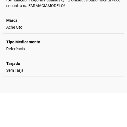
formulação. Flogoral Pastilhas c/ 12 Unidades Sabor Menta você
encontra na FARMACIAMODELO!
Marca
Ache Otc
Tipo Medicamento
Referência
Tarjado
Sem Tarja