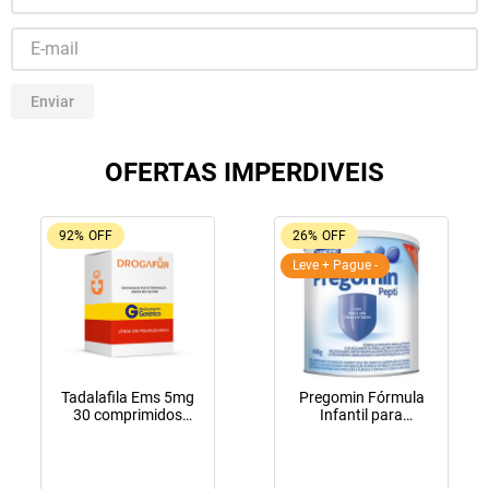
10
º
lola
Enviar
OFERTAS IMPERDIVEIS
92%
OFF
26%
OFF
Leve + Pague -
Tadalafila Ems 5mg
Pregomin Fórmula
30 comprimidos
Infantil para
revestidos
Lactentes Pepti 400g