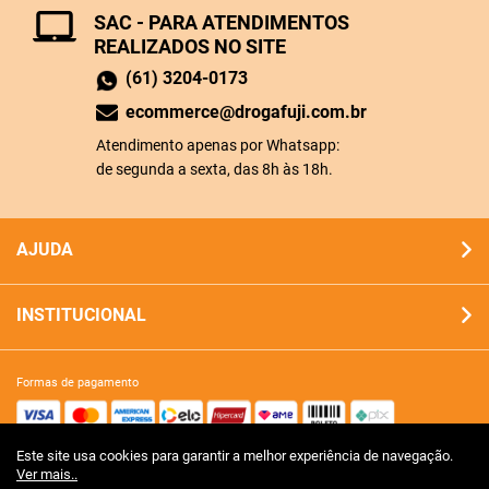
SAC - PARA ATENDIMENTOS
REALIZADOS NO SITE
(61) 3204-0173
ecommerce@drogafuji.com.br
Atendimento apenas por Whatsapp:
de segunda a sexta, das 8h às 18h.
AJUDA
INSTITUCIONAL
formas de pagamento
Este site usa cookies para garantir a melhor experiência de navegação.
site 100% seguro
Ver mais..