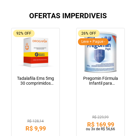
OFERTAS IMPERDIVEIS
92%
OFF
26%
OFF
Leve + Pague -
Tadalafila Ems 5mg
Pregomin Fórmula
30 comprimidos
Infantil para
revestidos
Lactentes Pepti 400g
R$ 229,99
R$ 128,14
R$
169
,
99
R$
9
,
99
ou
3
x de
R$
56
,
66