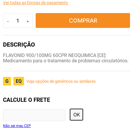
Ver todas as formas de pagamento
10
º
lola
COMPRAR
－
＋
FLAVONID 900/100MG 60CPR NEOQUIMICA [CE]:
Medicamento para o tratamento de problemas circulatórios.
G
EQ
Veja opções de genéricos ou similares
CALCULE O FRETE
OK
Não sei meu CEP