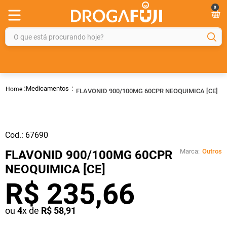
0
O que está procurando hoje?
TERMOS MAIS BUSCADOS
1
º
fralda
Medicamentos
FLAVONID 900/100MG 60CPR NEOQUIMICA [CE]
2
º
gelmax
3
º
mounjaro
4
º
rosuvastatina 20mg
Cod.:
67690
5
º
protetor solar
Marca:
Outros
FLAVONID 900/100MG 60CPR
6
º
shampoo
NEOQUIMICA [CE]
R$
235
,
66
7
º
dipirona
8
º
fraldas geriátricas
ou
4
x de
R$
58
,
91
9
º
sveda