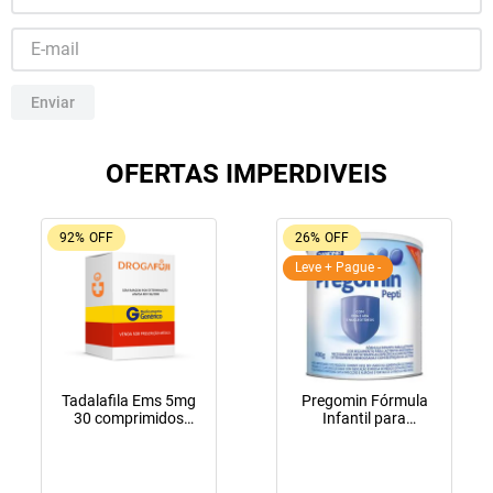
10
º
tadalafila
Enviar
OFERTAS IMPERDIVEIS
92%
OFF
26%
OFF
Leve + Pague -
Tadalafila Ems 5mg
Pregomin Fórmula
30 comprimidos
Infantil para
revestidos
Lactentes Pepti 400g