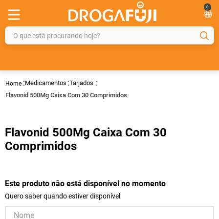
0
O que está procurando hoje?
TERMOS MAIS BUSCADOS
1
º
fralda
Medicamentos
Tarjados
2
º
gelmax
Flavonid 500Mg Caixa Com 30 Comprimidos
3
º
mounjaro
4
º
rosuvastatina 20mg
Flavonid 500Mg Caixa Com 30
5
º
protetor solar
Comprimidos
6
º
shampoo
7
º
dipirona
Este produto não está disponível no momento
8
º
fraldas geriátricas
Quero saber quando estiver disponível
9
º
sveda