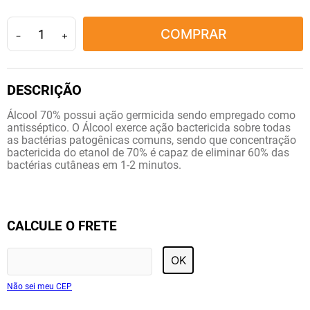
10
º
tadalafila
COMPRAR
－
＋
Álcool 70% possui ação germicida sendo empregado como
antisséptico. O Álcool exerce ação bactericida sobre todas
as bactérias patogênicas comuns, sendo que concentração
bactericida do etanol de 70% é capaz de eliminar 60% das
bactérias cutâneas em 1-2 minutos.
CALCULE O FRETE
OK
Não sei meu CEP