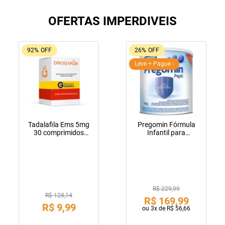
OFERTAS IMPERDIVEIS
92%
OFF
26%
OFF
Leve + Pague -
Tadalafila Ems 5mg
Pregomin Fórmula
30 comprimidos
Infantil para
revestidos
Lactentes Pepti 400g
R$ 229,99
R$ 128,14
R$
169
,
99
R$
9
,
99
ou
3
x de
R$
56
,
66