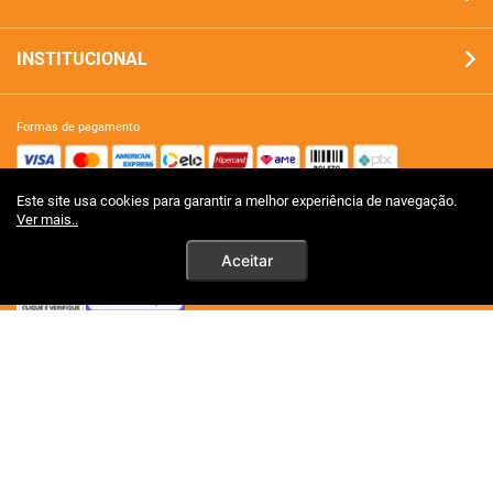
INSTITUCIONAL
formas de pagamento
Este site usa cookies para garantir a melhor experiência de navegação.
site 100% seguro
Ver mais..
Aceitar
tecnologia
premios certificações
Ao persistirem os simtomas, o
mêdico deverá ser consultado