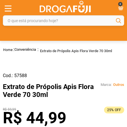
0
O que está procurando hoje?
TERMOS MAIS BUSCADOS
1
º
fralda
Conveniência
Extrato de Própolis Apis Flora Verde 70 30ml
2
º
gelmax
3
º
mounjaro
4
º
rosuvastatina 20mg
Cod.:
57588
5
º
protetor solar
Marca:
Outros
Extrato de Própolis Apis Flora
6
º
shampoo
Verde 70 30ml
7
º
dipirona
R$
59
,
99
25%
OFF
R$
44
,
99
8
º
sveda
9
º
tadalafila