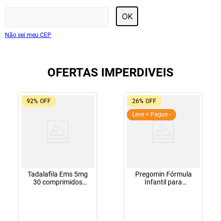
OK
Não sei meu CEP
OFERTAS IMPERDIVEIS
92%
OFF
26%
OFF
Leve + Pague -
Tadalafila Ems 5mg
Pregomin Fórmula
30 comprimidos
Infantil para
revestidos
Lactentes Pepti 400g