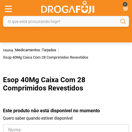
0
O que está procurando hoje?
TERMOS MAIS BUSCADOS
1
º
fralda
Medicamentos
Tarjados
2
º
gelmax
Esop 40Mg Caixa Com 28 Comprimidos Revestidos
3
º
mounjaro
4
º
rosuvastatina 20mg
Esop 40Mg Caixa Com 28
5
º
protetor solar
Comprimidos Revestidos
6
º
shampoo
7
º
dipirona
Este produto não está disponível no momento
8
º
fraldas geriátricas
Quero saber quando estiver disponível
9
º
sveda