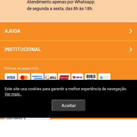
Atendimento apenas por Whatsapp:
de segunda a sexta, das 8h às 18h.
AJUDA
INSTITUCIONAL
formas de pagamento
Este site usa cookies para garantir a melhor experiência de navegação.
site 100% seguro
Ver mais..
Aceitar
tecnologia