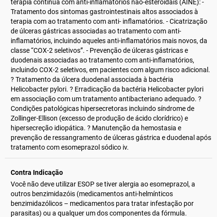
terapia contínua com anti-inflamatórios não-esteroidais (AINE): -
Tratamento dos sintomas gastrointestinais altos associados à
terapia com ao tratamento com anti- inflamatórios. - Cicatrização
de úlceras gástricas associadas ao tratamento com anti-
inflamatórios, incluindo aqueles anti-inflamatórios mais novos, da
classe “COX-2 seletivos”. - Prevenção de úlceras gástricas e
duodenais associadas ao tratamento com anti-inflamatórios,
incluindo COX-2 seletivos, em pacientes com algum risco adicional.
? Tratamento da úlcera duodenal associada à bactéria
Helicobacter pylori. ? Erradicação da bactéria Helicobacter pylori
em associação com um tratamento antibacteriano adequado. ?
Condições patológicas hipersecretoras incluindo síndrome de
Zollinger-Ellison (excesso de produção de ácido clorídrico) e
hipersecreção idiopática. ? Manutenção da hemostasia e
prevenção de ressangramento de úlceras gástrica e duodenal após
tratamento com esomeprazol sódico iv.
Contra Indicação
Você não deve utilizar ESOP se tiver alergia ao esomeprazol, a
outros benzimidazóis (medicamentos anti-helmínticos
benzimidazólicos – medicamentos para tratar infestação por
parasitas) ou a qualquer um dos componentes da fórmula.