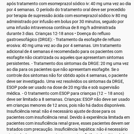
após tratamento com esomeprazol sódico iv: 40 mg uma vez ao dia
por 4 semanas. O período do tratamento oral deve ser precedido
por terapia de supressão ácida com esomeprazol sódico iv 80 mg
administrado por infusão em bolus por 30 minutos, seguido por
uma infusão intravenosa contínua de 8 mg/h administrada
durante 3 dias. Crianças 12-18 anos • Doença do refluxo
gastroesofágico (DRGE): - Tratamento da esofagite de refluxo
erosiva: 40 mg uma vez ao dia por 4 semanas. Um tratamento
adicional de 4 semanas é recomendado para os pacientes com
esofagite não cicatrizada ou aqueles que apresentam sintomas
persistentes. - Tratamento dos sintomas da DRGE: 20 mg uma vez
ao dia para os pacientes que não apresentam esofagite. Se o
controle dos sintomas não for obtido após 4 semanas, o paciente
deve ser investigado. Uma vez resolvidos os sintomas da DRGE,
ESOP pode ser usado na dose de 20 mg/dia e sob supervisão
médica. - O tratamento com ESOP para crianças (12 – 18 anos)
deve ser limitado a 8 semanas. Crianças: ESOP não deve ser usado
em crianças menores de 12 anos, pois não há dados disponíveis.
Insuficiência renal: não é necessário ajuste de dose para os
pacientes com insuficiência renal. Devido à experiência limitada em
pacientes com insuficiência renal grave, esses pacientes devem ser
tratados com precaução. Insuficiência hepática: não é necessário