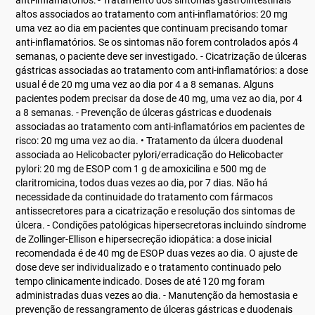
anti-inflamatórios: - Tratamento dos sintomas gastrointestinais
altos associados ao tratamento com anti-inflamatórios: 20 mg
uma vez ao dia em pacientes que continuam precisando tomar
anti-inflamatórios. Se os sintomas não forem controlados após 4
semanas, o paciente deve ser investigado. - Cicatrização de úlceras
gástricas associadas ao tratamento com anti-inflamatórios: a dose
usual é de 20 mg uma vez ao dia por 4 a 8 semanas. Alguns
pacientes podem precisar da dose de 40 mg, uma vez ao dia, por 4
a 8 semanas. - Prevenção de úlceras gástricas e duodenais
associadas ao tratamento com anti-inflamatórios em pacientes de
risco: 20 mg uma vez ao dia. • Tratamento da úlcera duodenal
associada ao Helicobacter pylori/erradicação do Helicobacter
pylori: 20 mg de ESOP com 1 g de amoxicilina e 500 mg de
claritromicina, todos duas vezes ao dia, por 7 dias. Não há
necessidade da continuidade do tratamento com fármacos
antissecretores para a cicatrização e resolução dos sintomas de
úlcera. - Condições patológicas hipersecretoras incluindo síndrome
de Zollinger-Ellison e hipersecreção idiopática: a dose inicial
recomendada é de 40 mg de ESOP duas vezes ao dia. O ajuste de
dose deve ser individualizado e o tratamento continuado pelo
tempo clinicamente indicado. Doses de até 120 mg foram
administradas duas vezes ao dia. - Manutenção da hemostasia e
prevenção de ressangramento de úlceras gástricas e duodenais