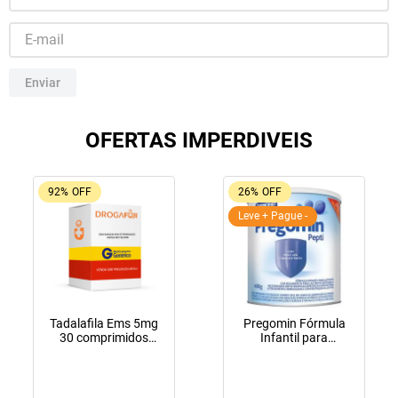
10
º
tadalafila
Enviar
OFERTAS IMPERDIVEIS
92%
OFF
26%
OFF
Leve + Pague -
Tadalafila Ems 5mg
Pregomin Fórmula
30 comprimidos
Infantil para
revestidos
Lactentes Pepti 400g