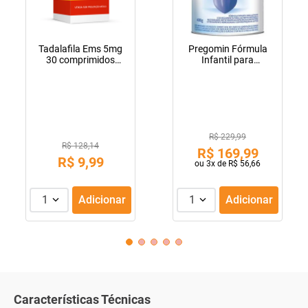
Tadalafila Ems 5mg
Pregomin Fórmula
30 comprimidos
Infantil para
revestidos
Lactentes Pepti 400g
R$ 229,99
R$ 128,14
R$
169
,
99
R$
9
,
99
ou
3
x de
R$
56
,
66
1
Adicionar
1
Adicionar
Características Técnicas