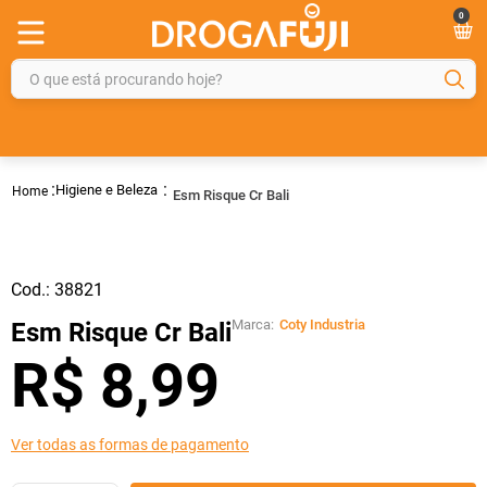
0
O que está procurando hoje?
TERMOS MAIS BUSCADOS
1
º
fralda
Higiene e Beleza
Esm Risque Cr Bali
2
º
gelmax
3
º
mounjaro
4
º
rosuvastatina 20mg
Cod.:
38821
5
º
protetor solar
Marca:
Coty Industria
Esm Risque Cr Bali
6
º
shampoo
R$
8
,
99
7
º
dipirona
8
º
fraldas geriátricas
Ver todas as formas de pagamento
9
º
sveda