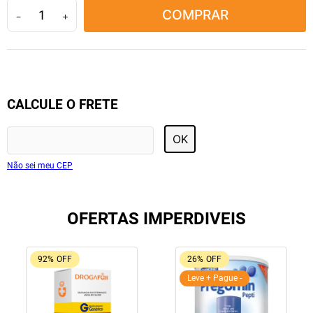
COMPRAR
10
º
tadalafila
－
＋
CALCULE O FRETE
OK
Não sei meu CEP
OFERTAS IMPERDIVEIS
92%
OFF
26%
OFF
Leve + Pague -