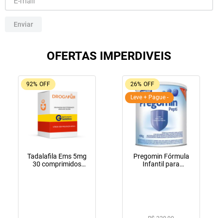
10
º
fraldas geriátricas
Enviar
OFERTAS IMPERDIVEIS
92%
OFF
26%
OFF
Leve + Pague -
Tadalafila Ems 5mg
Pregomin Fórmula
30 comprimidos
Infantil para
revestidos
Lactentes Pepti 400g