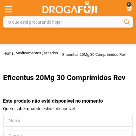
0
O que está procurando hoje?
TERMOS MAIS BUSCADOS
1
º
fralda
Medicamentos
Tarjados
Eficentus 20Mg 30 Comprimidos Rev
2
º
gelmax
3
º
mounjaro
Eficentus 20Mg 30 Comprimidos Rev
4
º
rosuvastatina 20mg
5
º
protetor solar
6
º
shampoo
Este produto não está disponível no momento
Quero saber quando estiver disponível
7
º
dipirona
8
º
tadalafila
9
º
lola