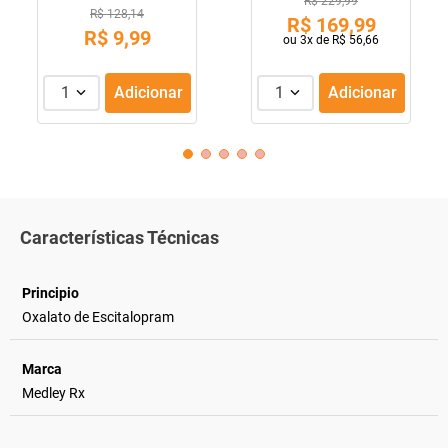
R$ 229,99
R$ 128,14
R$
169
,
99
R$
9
,
99
ou
3
x de
R$
56
,
66
1
Adicionar
1
Adicionar
Características Técnicas
Principio
Oxalato de Escitalopram
Marca
Medley Rx