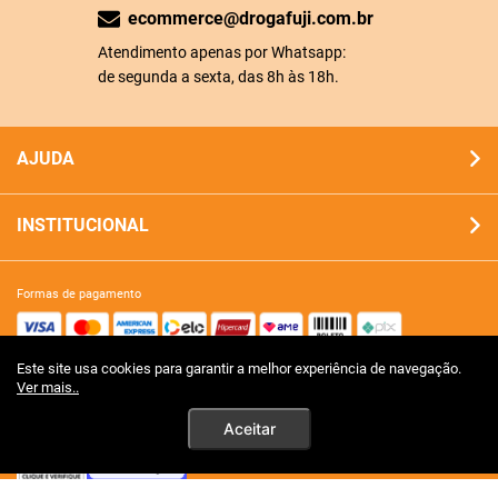
ecommerce@drogafuji.com.br
Atendimento apenas por Whatsapp:
de segunda a sexta, das 8h às 18h.
AJUDA
INSTITUCIONAL
formas de pagamento
Este site usa cookies para garantir a melhor experiência de navegação.
site 100% seguro
Ver mais..
Aceitar