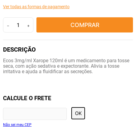
10
º
tadalafila
Ver todas as formas de pagamento
COMPRAR
－
＋
Ecos 3mg/ml Xarope 120ml é um medicamento para tosse
seca, com ação sedativa e expectorante. Alivia a tosse
irritativa e ajuda a fluidificar as secreções.
CALCULE O FRETE
OK
Não sei meu CEP