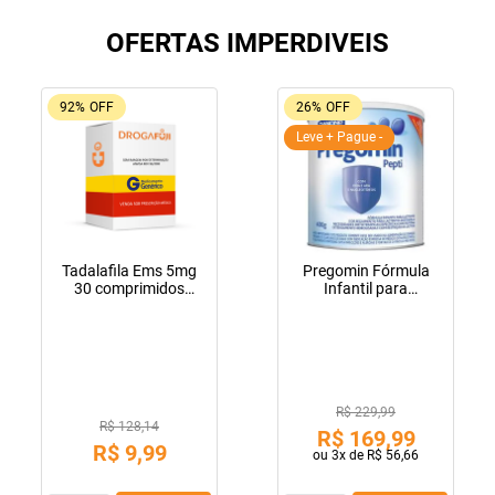
OFERTAS IMPERDIVEIS
92%
OFF
26%
OFF
Leve + Pague -
Tadalafila Ems 5mg
Pregomin Fórmula
30 comprimidos
Infantil para
revestidos
Lactentes Pepti 400g
R$ 229,99
R$ 128,14
R$
169
,
99
R$
9
,
99
ou
3
x de
R$
56
,
66