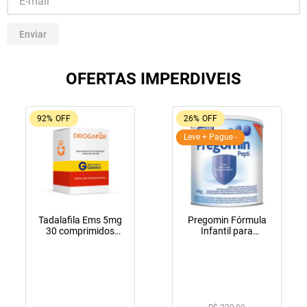
10
º
soro fisiológico
Enviar
OFERTAS IMPERDIVEIS
92%
OFF
26%
OFF
Leve + Pague -
Tadalafila Ems 5mg
Pregomin Fórmula
30 comprimidos
Infantil para
revestidos
Lactentes Pepti 400g