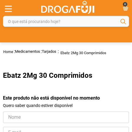
0
O que está procurando hoje?
TERMOS MAIS BUSCADOS
1
º
fralda
Medicamentos
Tarjados
Ebatz 2Mg 30 Comprimidos
2
º
gelmax
3
º
mounjaro
Ebatz 2Mg 30 Comprimidos
4
º
rosuvastatina 20mg
5
º
protetor solar
6
º
shampoo
Este produto não está disponível no momento
Quero saber quando estiver disponível
7
º
dipirona
8
º
sveda
9
º
tadalafila