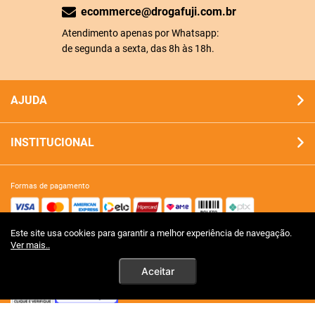
ecommerce@drogafuji.com.br
Atendimento apenas por Whatsapp:
de segunda a sexta, das 8h às 18h.
AJUDA
INSTITUCIONAL
formas de pagamento
Este site usa cookies para garantir a melhor experiência de navegação.
site 100% seguro
Ver mais..
Aceitar