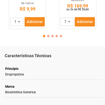
R$ 229,99
R$ 128,14
R$
169
,
99
R$
9
,
99
ou
3
x de
R$
56
,
66
1
Adicionar
1
Adicionar
Características Técnicas
Principio
Dropropizina
Marca
Biosintetica Generica