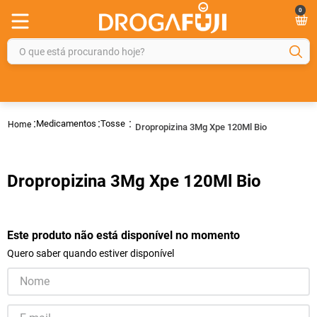
0
O que está procurando hoje?
TERMOS MAIS BUSCADOS
1
º
fralda
Medicamentos
Tosse
Dropropizina 3Mg Xpe 120Ml Bio
2
º
gelmax
3
º
mounjaro
Dropropizina 3Mg Xpe 120Ml Bio
4
º
rosuvastatina 20mg
5
º
protetor solar
6
º
shampoo
Este produto não está disponível no momento
Quero saber quando estiver disponível
7
º
dipirona
8
º
fraldas geriátricas
9
º
tadalafila