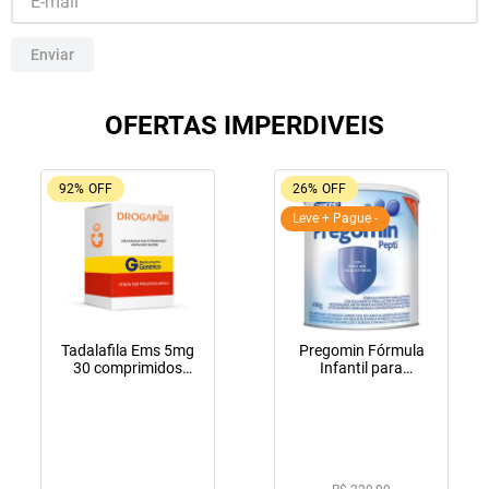
10
º
amoxicilina clavulanato
Enviar
OFERTAS IMPERDIVEIS
92%
OFF
26%
OFF
Leve + Pague -
Tadalafila Ems 5mg
Pregomin Fórmula
30 comprimidos
Infantil para
revestidos
Lactentes Pepti 400g