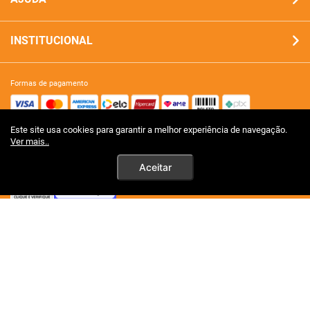
INSTITUCIONAL
formas de pagamento
Este site usa cookies para garantir a melhor experiência de navegação.
site 100% seguro
Ver mais..
Aceitar
tecnologia
premios certificações
Ao persistirem os simtomas, o