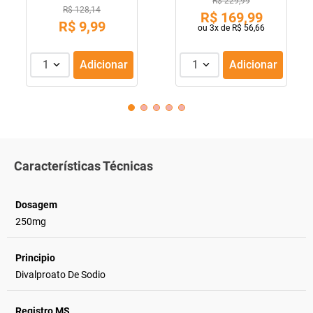
R$ 229,99
R$ 128,14
R$
169
,
99
R$
9
,
99
ou
3
x de
R$
56
,
66
1
Adicionar
1
Adicionar
Características Técnicas
Dosagem
250mg
Principio
Divalproato De Sodio
Registro MS