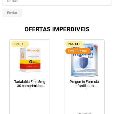
10
º
lola
Enviar
OFERTAS IMPERDIVEIS
92%
OFF
26%
OFF
Leve + Pague -
Tadalafila Ems 5mg
Pregomin Fórmula
30 comprimidos
Infantil para
revestidos
Lactentes Pepti 400g