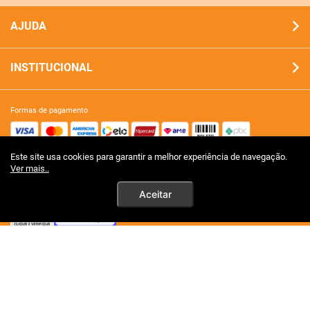
AJUDA
INSTITUCIONAL
formas de pagamento
Este site usa cookies para garantir a melhor experiência de navegação.
site 100% seguro
Ver mais..
Aceitar
tecnologia
premios certificações