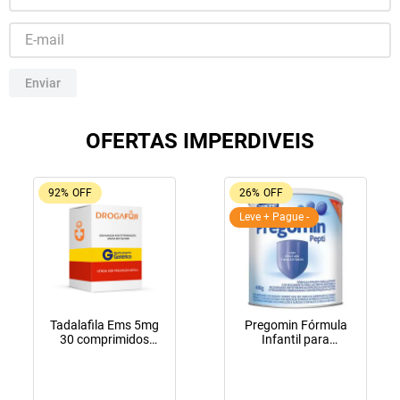
10
º
amoxicilina clavulanato
Enviar
OFERTAS IMPERDIVEIS
92%
OFF
26%
OFF
Leve + Pague -
Tadalafila Ems 5mg
Pregomin Fórmula
30 comprimidos
Infantil para
revestidos
Lactentes Pepti 400g