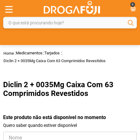
0
O que está procurando hoje?
TERMOS MAIS BUSCADOS
1
º
fralda
Medicamentos
Tarjados
2
º
gelmax
Diclin 2 + 0035Mg Caixa Com 63 Comprimidos Revestidos
3
º
mounjaro
4
º
rosuvastatina 20mg
Diclin 2 + 0035Mg Caixa Com 63
5
º
protetor solar
Comprimidos Revestidos
6
º
shampoo
7
º
dipirona
Este produto não está disponível no momento
8
º
fraldas geriátricas
Quero saber quando estiver disponível
9
º
tadalafila