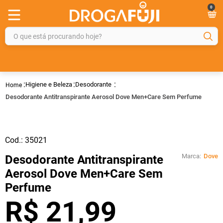
0
O que está procurando hoje?
TERMOS MAIS BUSCADOS
1
º
fralda
Higiene e Beleza
Desodorante
2
º
gelmax
Desodorante Antitranspirante Aerosol Dove Men+Care Sem Perfume
3
º
mounjaro
4
º
rosuvastatina 20mg
Cod.:
35021
5
º
protetor solar
Marca:
Dove
Desodorante Antitranspirante
6
º
shampoo
Aerosol Dove Men+Care Sem
7
º
dipirona
Perfume
8
º
tadalafila
R$
21
,
99
9
º
lola