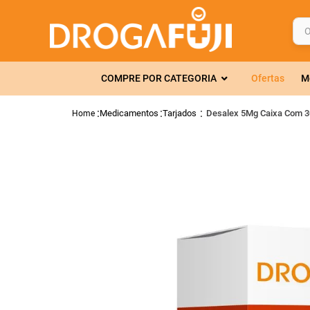
O q
TERMOS MAIS 
COMPRE POR CATEGORIA
Ofertas
M
1
º
fralda
2
º
gelmax
Medicamentos
Tarjados
Desalex 5Mg Caixa Com 3
3
º
mounjaro
4
º
rosuvastatin
5
º
protetor sola
6
º
shampoo
7
º
dipirona
8
º
tadalafila
9
º
lola
10
º
fraldas geriát