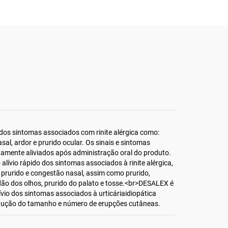
o dos sintomas associados com rinite alérgica como:
asal, ardor e prurido ocular. Os sinais e sintomas
damente aliviados após administração oral do produto.
lívio rápido dos sintomas associados à rinite alérgica,
ia, prurido e congestão nasal, assim como prurido,
dão dos olhos, prurido do palato e tosse.<br>DESALEX é
vio dos sintomas associados à urticáriaidiopática
edução do tamanho e número de erupções cutâneas.