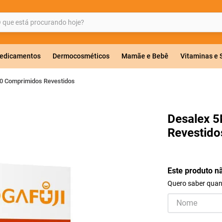
ue está procurando hoje?
BUSCADOS
edicamentos
Dermocosméticos
Mamãe e Bebê
Vitaminas e
0 Comprimidos Revestidos
a 20mg
Desalex 
Revestido
r
Este produto n
Quero saber quand
ricas