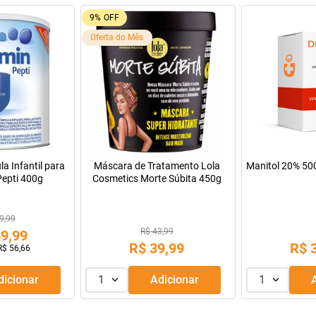
81%
OFF
22%
OFF
Utrogestan 10
30 Cá
 para Lactentes
Rosuvastatina Cálcica Althaia
remium 2
10mg 30 Comprimidos
R$ 63,56
R$ 8
1
,
99
R$
11
,
99
R$
Adicionar
1
Adicionar
1