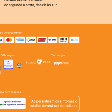
de segunda a sexta, das 8h às 18h
mas de pagamento
e 100% seguro
tecnologia
mios certificações
Ao persistirem os sintomas o
médico deverá ser consultado.