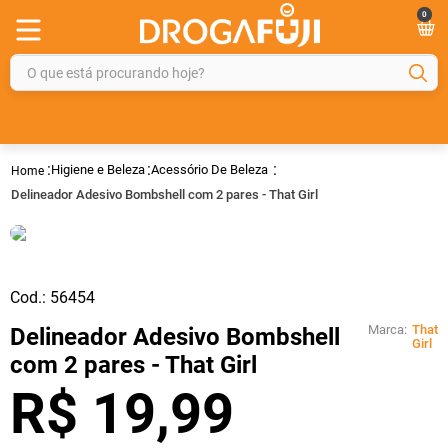
0
O que está procurando hoje?
TERMOS MAIS BUSCADOS
1
º
fralda
Higiene e Beleza
Acessório De Beleza
2
º
gelmax
Delineador Adesivo Bombshell com 2 pares - That Girl
3
º
mounjaro
4
º
rosuvastatina 20mg
5
º
protetor solar
Cod.:
56454
6
º
shampoo
Marca:
That
Delineador Adesivo Bombshell
Girl
com 2 pares - That Girl
7
º
dipirona
R$
19
,
99
8
º
tadalafila
9
º
lola