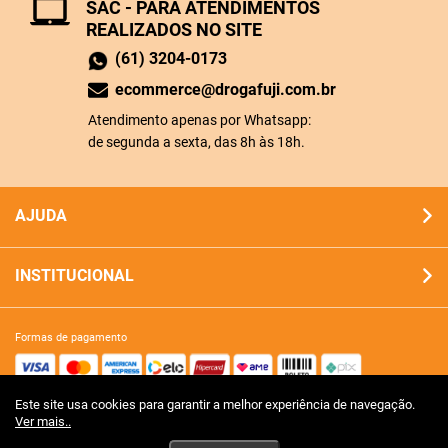
SAC - PARA ATENDIMENTOS
REALIZADOS NO SITE
(61) 3204-0173
ecommerce@drogafuji.com.br
Atendimento apenas por Whatsapp:
de segunda a sexta, das 8h às 18h.
AJUDA
INSTITUCIONAL
formas de pagamento
Este site usa cookies para garantir a melhor experiência de navegação.
site 100% seguro
Ver mais..