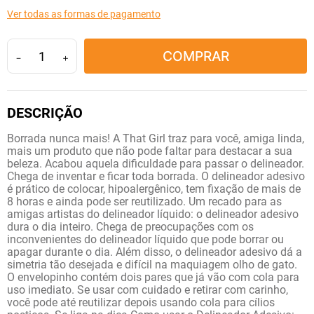
10
º
fraldas geriátricas
Ver todas as formas de pagamento
COMPRAR
－
＋
Borrada nunca mais! A That Girl traz para você, amiga linda,
mais um produto que não pode faltar para destacar a sua
beleza. Acabou aquela dificuldade para passar o delineador.
Chega de inventar e ficar toda borrada. O delineador adesivo
é prático de colocar, hipoalergênico, tem fixação de mais de
8 horas e ainda pode ser reutilizado. Um recado para as
amigas artistas do delineador líquido: o delineador adesivo
dura o dia inteiro. Chega de preocupações com os
inconvenientes do delineador líquido que pode borrar ou
apagar durante o dia. Além disso, o delineador adesivo dá a
simetria tão desejada e difícil na maquiagem olho de gato.
O envelopinho contém dois pares que já vão com cola para
uso imediato. Se usar com cuidado e retirar com carinho,
você pode até reutilizar depois usando cola para cílios