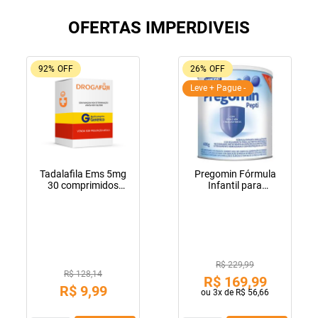
OFERTAS IMPERDIVEIS
92%
OFF
26%
OFF
Leve + Pague -
Tadalafila Ems 5mg
Pregomin Fórmula
30 comprimidos
Infantil para
revestidos
Lactentes Pepti 400g
R$ 229,99
R$ 128,14
R$
169
,
99
R$
9
,
99
ou
3
x de
R$
56
,
66